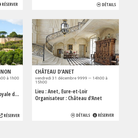
RÉSERVER
DÉTAILS
HINON
CHÂTEAU D'ANET
h00 à 1h00
vendredi 31 décembre 9999 — 14h00 à
15h00
e
Lieu :
Anet
Eure-et-Loir
 de Chinon
Organisateur :
Château d'Anet
DÉTAILS
RÉSERVER
RÉSERVER