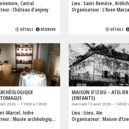
urnemire
Cantal
Lieu :
Saint-Remèze
Ardèc
teur :
Château d'anjony
Organisateur :
L'Aven Marza
DÉTAILS
RÉSERVER
DÉTAILS
ARCHÉOLOGIQUE
MAISON D’IZIEU - ATELIER
NTOMAGUS
(ENFANTS)
août 2026 — 11h00 à 12h00
mercredi 12 août 2026 — 14h00 
int-Marcel
Indre
Lieu :
Izieu
Ain
teur :
Musée archéologique d'Argentomagus
Organisateur :
Maison d’Izieu, mémorial des enfants