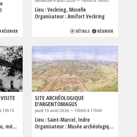
dimanche 9 août 2026 — 14h00 à 16h30
he
Lieu :
Veckring
Moselle
l
Organisateur :
Amifort Veckring
RÉSERVER
DÉTAILS
RÉSERVER
 VISITE
SITE ARCHÉOLOGIQUE
D'ARGENTOMAGUS
à 15h15
jeudi 13 août 2026 — 10h00 à 11h00
Lieu :
Saint-Marcel
Indre
 juifs exterminés
Organisateur :
Musée archéologique d'Argentomagus