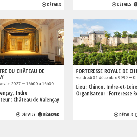
DÉTAILS
DÉTAILS
TRE DU CHÂTEAU DE
FORTERESSE ROYALE DE C
AY
vendredi 31 décembre 9999 — 0
janvier 2027 — 16h00 à 16h30
Lieu :
Chinon
Indre-et-Loir
lençay
Indre
Organisateur :
Forteresse Royale
teur :
Château de Valençay
DÉTAILS
RÉSERVER
DÉTAILS