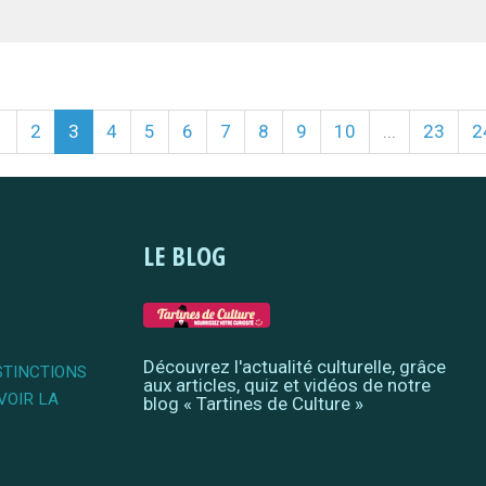
1
2
3
4
5
6
7
8
9
10
...
23
2
LE BLOG
Découvrez l'actualité culturelle, grâce
STINCTIONS
aux articles, quiz et vidéos de notre
VOIR LA
blog « Tartines de Culture »