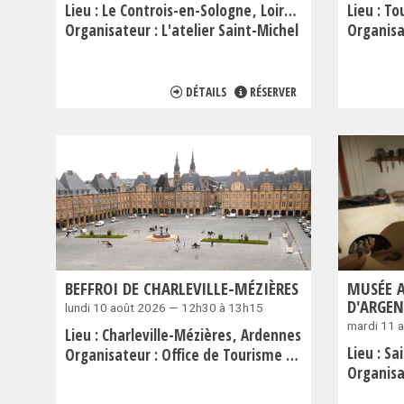
Lieu :
Le Controis-en-Sologne
Loir-et-Cher
Lieu :
To
Organisateur :
L'atelier Saint-Michel
Organisa
DÉTAILS
RÉSERVER
BEFFROI DE CHARLEVILLE-MÉZIÈRES
MUSÉE 
D'ARGE
lundi 10 août 2026 — 12h30 à 13h15
mardi 11 
Lieu :
Charleville-Mézières
Ardennes
Lieu :
Sa
Organisateur :
Office de Tourisme de Charleville/Sedan en Ardenne
Organisa