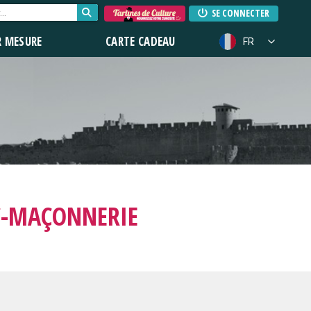
SE CONNECTER
R MESURE
CARTE CADEAU
FR
C-MAÇONNERIE