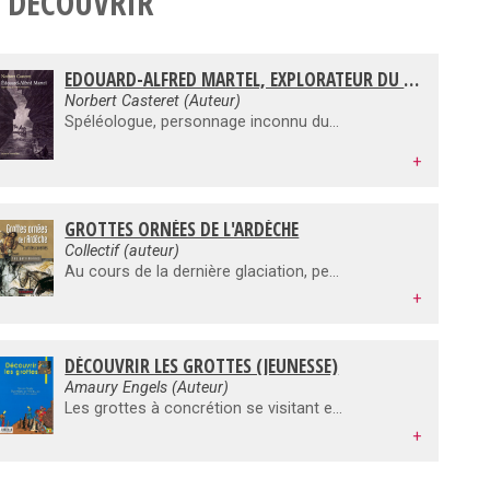
 DÉCOUVRIR
EDOUARD-ALFRED MARTEL, EXPLORATEUR DU MONDE SOUTERRAIN
Norbert Casteret (Auteur)
Spéléologue, personnage inconnu du grand public, mais absolument fascinant.Les qualités de cet homme sont étonnantes.
+
GROTTES ORNÉES DE L'ARDÈCHE
Collectif (auteur)
Au cours de la dernière glaciation, pendant près de deux cent cinquante siècles, les artistes du Paléolithique supérieur ont décoré les parois de grottes profondes des gorges de l'Ardèche, et parfois celles de leurs habitats. Ces sanctuaires souterrains abritent des messages originaux et uniques, animaux majestueux et images symboliques, que l'homme a transmis et que le temps a épargnés.
+
DÉCOUVRIR LES GROTTES (JEUNESSE)
Amaury Engels (Auteur)
Les grottes à concrétion se visitant en France sont très nombreuses, et très variées quant à leur aspect, et leur histoire géologique. Amaury Engels, directeur scientifique de la Grotte de Clamouse, en Languedoc-Roussillon décrypte pour les enfants de 8 à 12 ans, la formation de ces lieux géologiques remarquables, les différents types de grottes et les éléments que l’on trouve dans chacun. Pour déclencher des vocations de spéléogues en herbe !
+