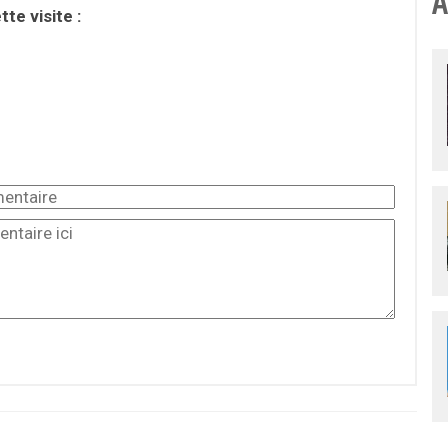
À
te visite :