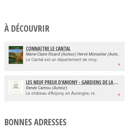
À DÉCOUVRIR
CONNAÎTRE LE CANTAL
Marie-Claire Ricard (Auteur) Hervé Monestier (Auteur)
Le Cantal est un département de moyenne montagne, déjà orienté vers le Sud. Son point culminant, le plomb du Cantal, s'élève à 1 858 mètres. Des paysages à couper le souffle, des points de vue, des randonnées, des villages préservés : le visiteur n'est jamais déçu. Le patrimoine culturel revêt de multiples facettes : la forte influence de l'art roman, les nombreux châteaux en parfait état de conservation, le festival international du théâtre de rue d'Aurillac, une gastronomie riche en traditions (charcuteries, salaisons, plats cuisinés, viandes de Salers, biscuits, fromages...). Marie-Claire Ricard, historienne de l'art, est originaire de Clermont-Ferrand. Elle a écrit de nombreux ouvrages sur sa région et a récemment publié aux Editions Sud Ouest Les plus beaux villages d'Auvergne.
+
LES NEUF PREUX D'ANJONY - GARDIENS DE LA VOIE ALCHIMIQUE
Renée Camou (Auteur)
Le château d’Anjony, en Auvergne, recelle dans sa salle haute neuf panneaux du XVIème siècle dont chacun représente la figure équestre d’un Preux. Renée Camou décode pour nous le symbolisme foisonnant et hétéroclite de ces tableaux dont le message est pourtant bien lisible pour les initiés : ils sont les gardiens de la voie alchimique.
+
BONNES ADRESSES