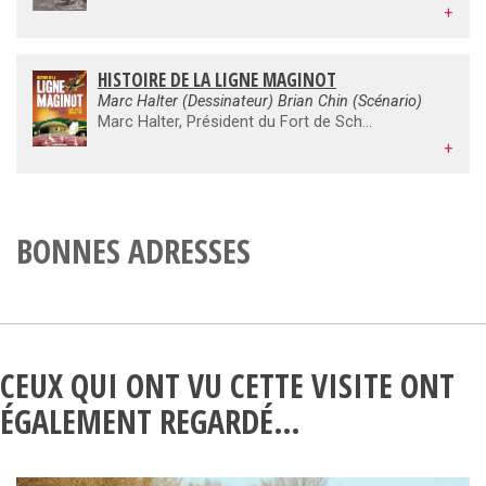
+
HISTOIRE DE LA LIGNE MAGINOT
Marc Halter (Dessinateur) Brian Chin (Scénario)
Marc Halter, Président du Fort de Schoenenbourg en Alsace est un expert de la Ligne Maginot. Auteur du présent ouvrage, il démystifie une légende tenace, Il nous explique la véritable histoire de cette fortification, sa genèse, ses fonctions, sa construction et les violents combats livrés en Alsace-Lorraine, et dans les Alpes. Il réhabilite également la mémoire des combattants invaincus de la forteresse qui comptent parmi les premiers résistants français de 1940. Brian B. CHIN, dessinateur américain, ajoute à une mise en scène vivante des personnages de cette époque, une connaissance scrupuleuse des détails de cette fortification moderne.
+
BONNES ADRESSES
CEUX QUI ONT VU CETTE VISITE ONT
ÉGALEMENT REGARDÉ…