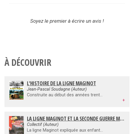
Soyez le premier à écrire un avis !
À DÉCOUVRIR
L'HISTOIRE DE LA LIGNE MAGINOT
Jean-Pascal Soudagne (Auteur)
Construite au début des années trente, après bien des palabres, des différences de points de vue, des pertes de temps et des moyens financiers qui, quoique importants, ne purent être, au final, à la mesure des travaux envisagés, la ligne Maginot est la plus imposante construction réalisée en France. Symbole d’une époque où deux pays, la France et l’Allemagne, ne s’aimaient guère, cette ligne “ construite à moitié ” que l’on voulait incontournable l’est désormais en raison d’un tourisme de mémoire qui se développe de plus en plus autour d’elle. Une belle revanche sur ce terrible mai-juin 1940.
+
LA LIGNE MAGINOT ET LA SECONDE GUERRE MONDIALE - JEUNESSE
Collectif (Auteur)
La ligne Maginot expliquée aux enfants.