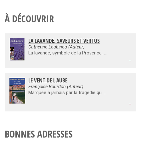
À DÉCOUVRIR
LA LAVANDE, SAVEURS ET VERTUS
Catherine Loubinou (Auteur)
La lavande, symbole de la Provence, porte le soleil dans son parfum, des extraordinaires camaïeux de bleus dans ses fleurs et une incroyable vitalité de la tête au pied. Vous découvrirez dans ce livre les nombreuses utilisations de cette plante au quotidien : puissant antiseptique, cicatrisant, bactéricide, analgésique, sédatif et bien d'autres applications comme pour les maux de tête, les infections respiratoires ou les douleurs musculaires… ; sur le plan de l'esthétique, vous pénètrerez les secrets de beauté de la lavande à travers son huile essentielle, base incontournable pour la réalisation de crèmes de beauté ou de parfums ; dans le domaine gastronomique, vous pourrez réaliser des recettes atypiques et savoureuses de grands chefs qui étonneront vos amis ; enfin, vous redécouvrirez l'utilisation qu'en faisaient nos grands-mères pour chasser les mites et autres insectes de leurs armoires ou placards.
+
LE VENT DE L'AUBE
Françoise Bourdon (Auteur)
Marquée à jamais par la tragédie qui a anéanti son peuple et sa famille en 1915, Nevart, dix-sept ans, arrive à Marseille. Seule et bien déterminée à vivre. Elle est rapidement recrutée pour travailler dans une usine de moulinage de la soie dans la Drôme. Là, la jeune femme découvre la lavande et entreprend de la cultiver sur un lopin de terre caillouteuse. A force de ténacité, de courage, elle réalise son rêve. C'est l'âge d'or de la lavande. Mais, en 1935, la situation devient préoccupante. Erich Schwabele, écrivain juif allemand, fait son apparition au village. Entre Nevart et lui, c'est l'amour fou, irrésistible et dangereux à l'approche de la guerre...
+
BONNES ADRESSES