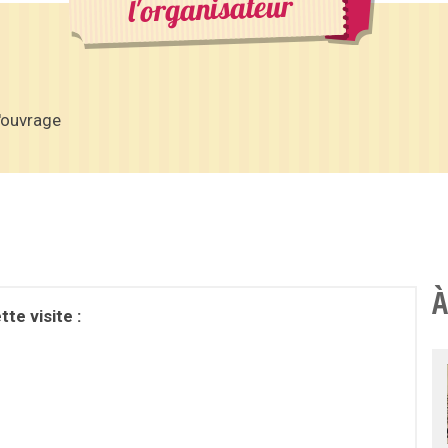
l'organisateur
'ouvrage
À
te visite :