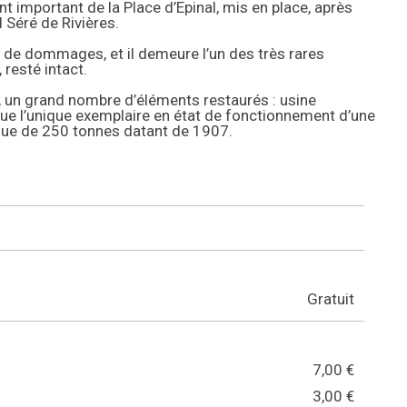
nt important de la Place d’Epinal, mis en place, après
l Séré de Rivières.
r de dommages, et il demeure l’un des très rares
resté intact.
, un grand nombre d’éléments restaurés : usine
si que l’unique exemplaire en état de fonctionnement d’une
que de 250 tonnes datant de 1907.
Gratuit
7,00 €
3,00 €