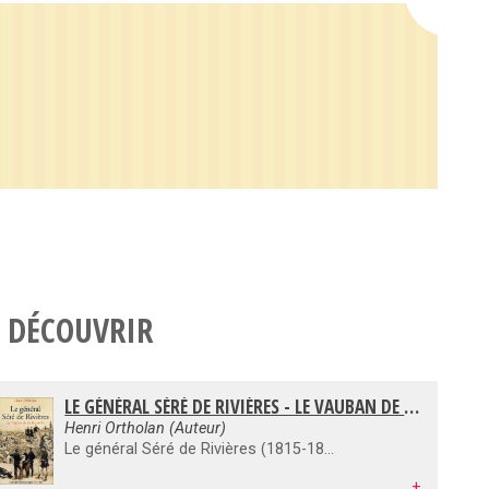
 DÉCOUVRIR
LE GÉNÉRAL SÉRÉ DE RIVIÈRES - LE VAUBAN DE LA REVANCHE
Henri Ortholan (Auteur)
Le général Séré de Rivières (1815-1895) effectue une carrière riche et complète d'officier du génie. Issu de l'École polytechnique, il assume des responsabilités de niveau national après la défaite de 1871, lorsque la direction du Service du génie lui est confiée. Il contribue alors à la préparation de la Revanche en mettant en œuvre un système de fortifications sans précédent par son ampleur : plus de six cents ouvrages en moins de dix ans, infiniment plus que Vauban en trente ans. Le système de fortifications Séré de Rivières connaît le baptême du feu en 1914. "Les Français doivent reconnaître la simple et pratique grandeur de la conception du général Séré de Rivières" écrivait Charles de Gaulle en 1925
+