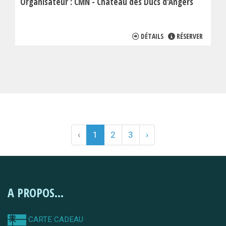
Organisateur :
CMN - Château des Ducs d'Angers
DÉTAILS
RÉSERVER
‹
1
2
3
›
A PROPOS...
CARTE CADEAU