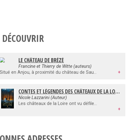
 DÉCOUVRIR
LE CHÂTEAU DE BRÉZÉ
Francine et Thierry de Witte (auteurs)
Situé en Anjou, à proximité du château de Saumur et de l'abbaye de Fontevraud, bien campé sur une douce éminence, au coeur d'un paysage de vignobles, le château retient le regard du promeneur. Etonnant Brézé qui révèle peu à peu ses beautés et ses secrets ! Un domaine complet à découvrir : un château, qui accueillit des personnages historiques de premier plan ; un jardin, et des dépendances, lieux de dégustation de grands crus régionaux ; mais surtout, un insolite et ingénieux château souterrain : exemple assez rare permettant d'appréhender, par une expérience unique, les différents aspects et l'organisation très élaborée d'un habitat troglodytique seigneurial ; un monde onirique et captivant, avec en point d'orgue une animation qui complète et renforce la découverte.
+
CONTES ET LÉGENDES DES CHÂTEAUX DE LA LOIRE
Nicole Lazzarini (Auteur)
Les châteaux de la Loire ont vu défiler un cortège de saints (saint Aignan qui défendit Orléans ou saint Lophard qui débarrassa la Loire d’un méchant dragon), des personnages intrigants (comme à Montsoreau) dont quelques fantômes hantent encore les lieux (telle Charlotte de Brézé au château de Brissac). Ces palais somptueux possèdent des merveilles d’œuvres artistiques comme à Cheverny (plafond peint), Chaumont et Blois (jardins)... Ce sont toutes ces petites histoires qui ont fait la Grande histoire, dans le cadre unique des Châteaux de la Loire.
+
ONNES ADRESSES