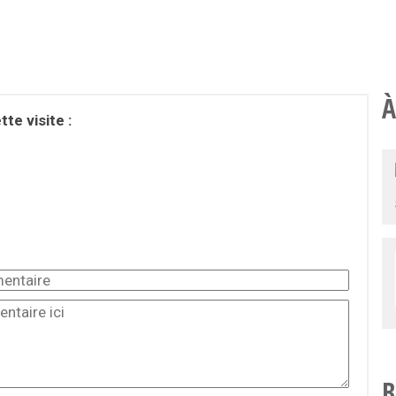
À
te visite :
B