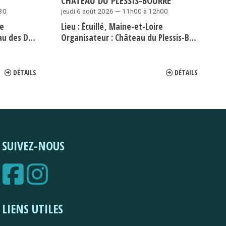
CHÂTEAU DU PLESSIS-BOURRÉ
h30
jeudi 6 août 2026 — 11h00 à 12h00
re
Lieu :
Écuillé
Maine-et-Loire
ucs d'Angers
Organisateur :
Château du Plessis-Bourré
DÉTAILS
DÉTAILS
SUIVEZ-NOUS
LIENS UTILES