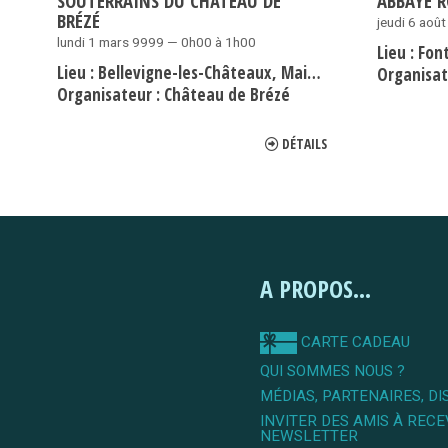
SOUTERRAINS DU CHÂTEAU DE
ABBAYE 
BRÉZÉ
jeudi 6 aoû
lundi 1 mars 9999 — 0h00 à 1h00
Lieu :
Fon
Lieu :
Bellevigne-les-Châteaux
Maine-et-Loire
Organisat
Organisateur :
Château de Brézé
DÉTAILS
A PROPOS...
CARTE CADEAU
QUI SOMMES NOUS ?
MÉDIAS, PARTENAIRES, DI
INVITER DES AMIS À RECE
NEWSLETTER