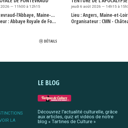
ROYALE DE FONTEVRAUD
TENTURE DE L'APOCALYPSE
t 2026 — 11h00 à 12h15
jeudi 6 août 2026 — 14h15 à 15
tevraud-l'Abbaye
Maine-et-Loire
Lieu :
Angers
Maine-et-Loi
eur :
Abbaye Royale de Fontevraud
Organisateur :
CMN - Château des D
DÉTAILS
LE BLOG
Découvrez l'actualité culturelle, grâce
STINCTIONS
aux articles, quiz et vidéos de notre
VOIR LA
blog « Tartines de Culture »