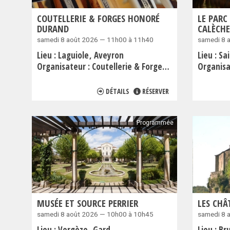
COUTELLERIE & FORGES HONORÉ
LE PARC
DURAND
CALÈCHE
samedi 8 août 2026 — 11h00 à 11h40
samedi 8 
Lieu :
Laguiole
Aveyron
Lieu :
Sai
Organisateur :
Coutellerie & Forges Honoré Durand
Organisa
DÉTAILS
RÉSERVER
Programmée
MUSÉE ET SOURCE PERRIER
LES CHÂ
samedi 8 août 2026 — 10h00 à 10h45
samedi 8 
Lieu :
Vergèze
Gard
Lieu :
Br