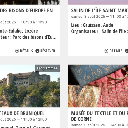
 DES BISONS D’EUROPE EN
SALIN DE L'ÎLE SAINT MA
samedi 8 août 2026 — 11h00 à 
août 2026 — 10h30 à 11h30
Lieu :
Gruissan
Aude
nte-Eulalie
Lozère
Organisateur :
Salin de l'île Sain
teur :
Parc des bisons d’Europe
DÉTAILS
RÉSERVER
DÉTAILS
Programmée
TEAUX DE BRUNIQUEL
MUSÉE DU TEXTILE ET DU 
DE CORNE
août 2026 — 11h00 à 12h00
samedi 8 août 2026 — 14h00 à 
uniquel
Tarn-et-Garonne