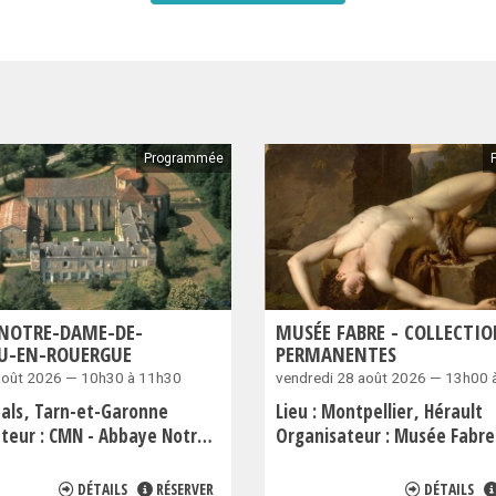
Programmée
 NOTRE-DAME-DE-
MUSÉE FABRE - COLLECTIO
EU-EN-ROUERGUE
PERMANENTES
août 2026 — 10h30 à 11h30
vendredi 28 août 2026 — 13h00 
nals
Tarn-et-Garonne
Lieu :
Montpellier
Hérault
teur :
CMN - Abbaye Notre-Dame-de-Beaulieu-en-Rouergue
Organisateur :
Musée Fabre
DÉTAILS
RÉSERVER
DÉTAILS