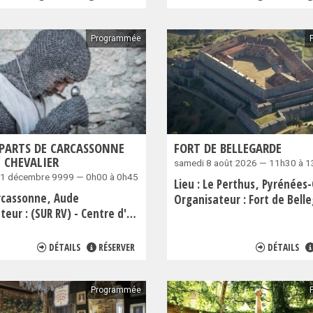
Programmée
PARTS DE CARCASSONNE
FORT DE BELLEGARDE
 CHEVALIER
samedi 8 août 2026 — 11h30 à 
31 décembre 9999 — 0h00 à 0h45
Lieu :
Le Perthus
Pyrénées-Or
rcassonne
Aude
Organisateur :
Fort de Bell
teur :
(SUR RV) - Centre d'Histoire Vivante Médiévale
DÉTAILS
RÉSERVER
DÉTAILS
Programmée