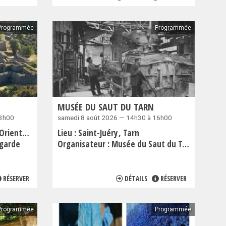
Programmée
Programmée
MUSÉE DU SAUT DU TARN
13h00
samedi 8 août 2026 — 14h30 à 16h00
ientales
Lieu :
Saint-Juéry
Tarn
egarde
Organisateur :
Musée du Saut du Tarn
RÉSERVER
DÉTAILS
RÉSERVER
Programmée
Programmée