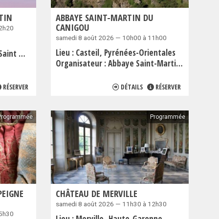
RTIN
ABBAYE SAINT-MARTIN DU
CANIGOU
12h20
samedi 8 août 2026 — 10h00 à 11h00
Lieu :
Casteil
Pyrénées-Orientales
t Martin
Organisateur :
Abbaye Saint-Martin du Canigou
RÉSERVER
DÉTAILS
RÉSERVER
Programmée
Programmée
PEIGNE
CHÂTEAU DE MERVILLE
samedi 8 août 2026 — 11h30 à 12h30
15h30
Lieu :
Merville
Haute-Garonne