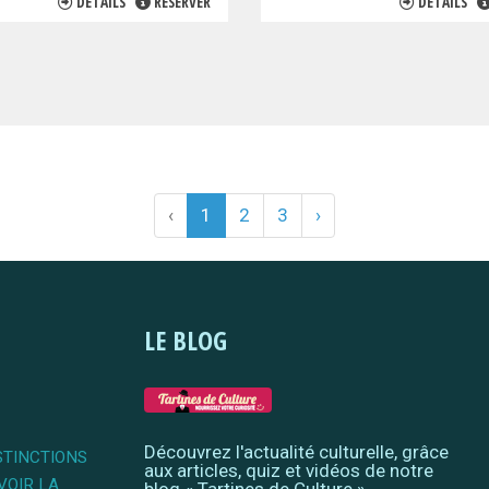
DÉTAILS
RÉSERVER
DÉTAILS
‹
1
2
3
›
LE BLOG
Découvrez l'actualité culturelle, grâce
STINCTIONS
aux articles, quiz et vidéos de notre
VOIR LA
blog « Tartines de Culture »