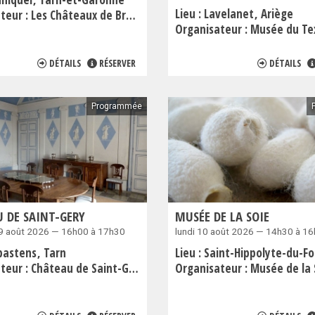
Lieu :
Lavelanet
Ariège
teur :
Les Châteaux de Bruniquel
Organisateur :
Musée du Textile et du P
DÉTAILS
RÉSERVER
DÉTAILS
Programmée
 DE SAINT-GERY
MUSÉE DE LA SOIE
9 août 2026 — 16h00 à 17h30
lundi 10 août 2026 — 14h30 à 1
bastens
Tarn
Lieu :
Saint-Hippolyte-du-F
teur :
Château de Saint-Gery
Organisateur :
Musée de la 