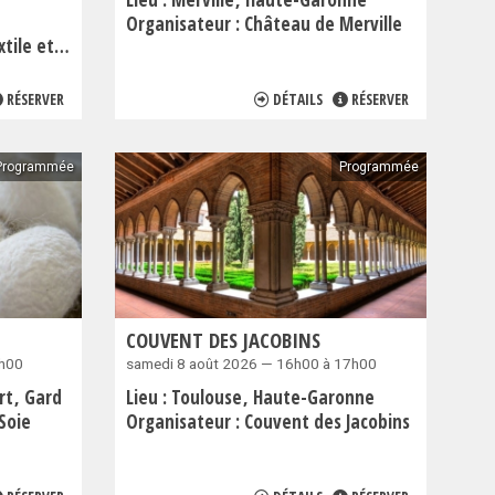
Organisateur :
Château de Merville
eigne de Corne
RÉSERVER
DÉTAILS
RÉSERVER
Programmée
Programmée
COUVENT DES JACOBINS
6h00
samedi 8 août 2026 — 16h00 à 17h00
ort
Gard
Lieu :
Toulouse
Haute-Garonne
Soie
Organisateur :
Couvent des Jacobins