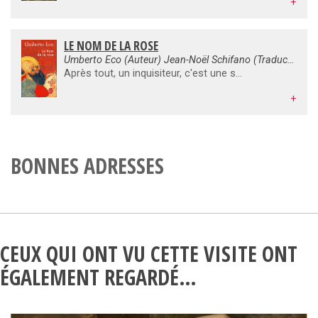
+
LE NOM DE LA ROSE
Umberto Eco (Auteur) Jean-Noël Schifano (Traduction)
Après tout, un inquisiteur, c'est une sorte d'enquêteur, en plus dangereux peut-être, et lorsque Guillaume de Baskerville, accompagné de son secrétaire, arrive un jour de l'an de grâce 1327 dans une abbaye perdue entre Provence et Ligurie, c'est tout naturellement que le père abbé lui demande de découvrir comment un de ses moines s'est retrouvé disloqué au pied d'une muraille. Un moine en principe, cela ne se suicide pas, mais cela n'assassine pas non plus. Alors que s'est-il passé ? Il faut dire qu'ici on n'a pas affaire à des moines très catholiques. Le premier roman d'Umberto Eco a véritablement révolutionné le genre du policier historique, soumettant avec humour les nécessités de l'intrigue à un jeu de devinettes d'une érudition éblouissante. Prix Médicis étranger en 1982.
+
BONNES ADRESSES
CEUX QUI ONT VU CETTE VISITE ONT
ÉGALEMENT REGARDÉ…