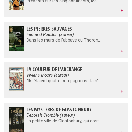
Présents sur les cinq continents, les moines (et moniales) " blancs " _ par opposition aux moines " noirs " de la tradition bénédictine _ forment aujourd'hui encore l'un des ensembles de congrégations les plus importantes du monde catholique. Quant à leur histoire quasi millénaire _ Cîteaux a été fondé en Côte-d'Or il y a près de neuf siècles, en 1098, pour favoriser une observance rigoureuse de la règle de saint Benoît _, elle a constitué un fait de civilisation majeur: sous l'impulsion de saint Bernard en particulier, cet ordre a introduit ou véhiculé dans la chrétienté médiévale une spiritualité et une théologie adaptées à un monde en pleine mutation.
+
LES PIERRES SAUVAGES
Fernand Pouillon (auteur)
Dans les murs de l'abbaye du Thoronet vibrent à jamais le génie et la foi. Un moine bâtisseur construisit, au XIIe siècle, ce chef-d'ouvre cistercien. Son journal de bord raconte les difficultés techniques infinies, la faiblesse et le courage des hommes, et les doutes qui l'assaillent. Il partage ses angoisses, ses réflexions, et s'émerveille de la rencontre scellée entre l'art et Dieu. Né en 1912, Fernand Pouillon a conçu au cours de sa carrière d'architecte de nombreux bâtiments publics et des équipements en France, en Algérie et en Iran. Les Pierres Sauvages a été récompensé par le prix des Deux-Magots en 1965.
+
LA COULEUR DE L'ARCHANGE
Viviane Moore (auteur)
"Ils étaient quatre compagnons. Ils n'éprouvaient aucune appréhension, nul mauvais pressentiment et ils auraient sans doute beaucoup ri, si on leur avait annoncé que trois d'entre eux allaient mourir ! " Ainsi commence, en cette année 1133, une sanglante chasse à l'homme qui mènera Galeran de Lesneven de l'Aber Wrac'h, en pays d'Armor, jusqu'à la Normandie. Et c'est au cœur de l'abbaye fameuse du mont saint Michel, dans les sables de la baie, que se poursuivra son parcours initiatique et que, devenu chevalier, sa quête lui apparaîtra dans le sang et les passions des hommes...
+
LES MYSTÈRES DE GLASTONBURY
Deborah Crombie (auteur)
La petite ville de Glastonbury, qui abrite une vieille abbaye où furent inhumés, selon la légende, Arthur et Guenièvre, est construite au pied d'une étrange colline, le Tor, siège de l'immémorial pouvoir des druides et objet de cultes ésotériques.Un soir, alors qu'il est en train de travailler, Jack Montfort, un jeune veuf, constate que sa main a tracé, contre sa volonté, des bribes de phrases en latin, dans une écriture qui n'est pas la sienne. Qui lui envoie de tels messages, et pourquoi? Bientôt, des meurtres vont être commis.L'atmosphère de la cité devient de plus en plus lourde.Affolé, Jack appelle à l'aide son cousin Duncan Kincaid, commissaire à Scotland Yard, bien connu des lecteurs de Deborah Crombie. Accompagné de sa fidèle Gemma James, il va tenter d'élucider cette affaire. Une palpitante enquête, entre liturgieet magie.