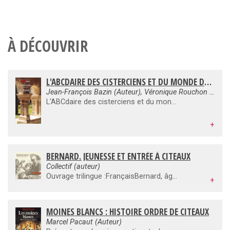
À DÉCOUVRIR
L'ABCDAIRE DES CISTERCIENS ET DU MONDE DE CÎTEAUX
Jean-François Bazin (Auteur), Véronique Rouchon Mouilleron (Auteur), Paul Vannier (Auteur), Olivier Quénardel (Auteur)
L'ABCdaire des cisterciens et du monde de Cîteaux
+
BERNARD. JEUNESSE ET ENTRÉE À CITEAUX
Collectif (auteur)
Ouvrage trilingue :FrançaisBernard, âgé de 23 ans, entrait à l'abbaye de Cîteaux en 1113, après avoir regroupé plus de trente compagnons, parmi lesquels ses frères. Ce petit livret raconte son enfance et sa jeunesse.EnglishBernard, aged 23, entered Cîteaux Abbey in 1113, after having gathered more than thirty companions; among them were his own brothers. This booklet relates his childhood and youth.DeutschBernhard trat mit 23 Jahren im Jahr 1113 in Cîteaux ein, nachdem er mehr als dreissig Gefährten um sich gesammelt hatte, unter ihnen seine Brüder. Dieses kleine Büchlein erzählt von seiner Kindheit und Jugendzeit.
+
MOINES BLANCS : HISTOIRE ORDRE DE CITEAUX
Marcel Pacaut (Auteur)