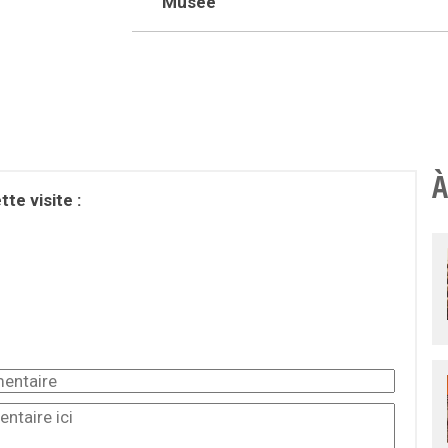
Musée
À
te visite :