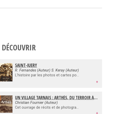
 DÉCOUVRIR
SAINT-JUERY
R. Fernandes (Auteur) S. Keray (Auteur)
L'histoire par les photos et cartes postales
+
UN VILLAGE TARNAIS : ARTHÈS, DU TERROIR À L'USINE
Christian Fournier (Auteur)
Cet ouvrage de récits et de photographies raconte Arthès au siècle dernier. Petite commune limitrophe d'Albi, à la fois ouvrière et rurale, Arthès est à cette époque un village où la vie est souvent dure dans les petites exploitations agricoles où les hommes doivent travailler à l'usine pour survivre. Autour du village sont installés les jardiniers qui écoulent leurs récoltes sur les marchés et dans les commerces des environs. La population du village est en grande partie constituée d'ouvriers qui travaillent à l'usine du Saut du Tarn, située de l'autre côté de la rivière, à Saint-Juéry, où pendant plus d'un siècle et demi, des générations d'arthésiens se sont succédées. A l'usine, la tâche est ardue et pénible, de jour comme de nuit, laminoirs, pilons et martinets étirent, forgent les lingots rouges qui sortent des fours, grâce à leurs "mains d'or" chantées par Bernard Lavilliers dans un texte qui leur rend hommage. Le bruit est infernal, tout tremble, les vibrations sont ressenties dans tout le quartier du Pont... Ce livre, témoin d'un monde passé, peut contribuer à tisser le lien indispensable entre les générations qui se succèdent et faire vivre la mémoire des anciens auprès des plus jeunes...
+