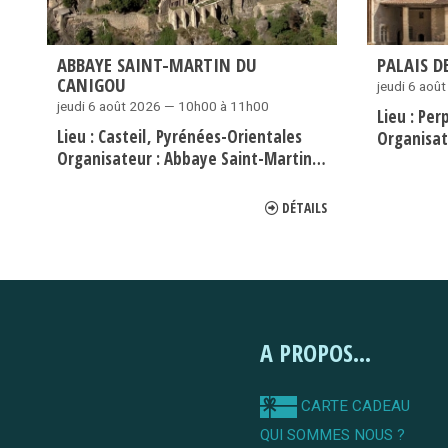
ABBAYE SAINT-MARTIN DU
PALAIS D
CANIGOU
jeudi 6 aoû
jeudi 6 août 2026 — 10h00 à 11h00
Lieu :
Per
Lieu :
Casteil
Pyrénées-Orientales
Organisat
Organisateur :
Abbaye Saint-Martin du Canigou
DÉTAILS
A PROPOS...
CARTE CADEAU
QUI SOMMES NOUS ?