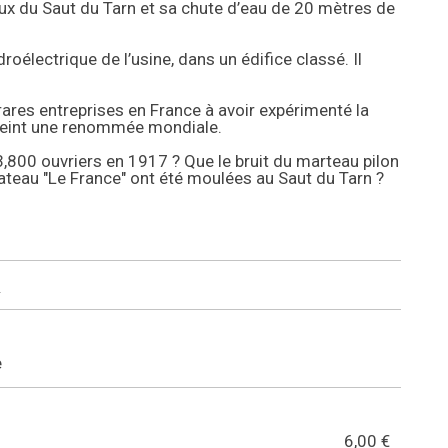
heux du Saut du Tarn et sa chute d’eau de 20 mètres de
électrique de l’usine, dans un édifice classé. Il
.
 rares entreprises en France à avoir expérimenté la
tteint une renommée mondiale.
,800 ouvriers en 1917 ? Que le bruit du marteau pilon
ateau "Le France" ont été moulées au Saut du Tarn ?
n
e
6,00 €