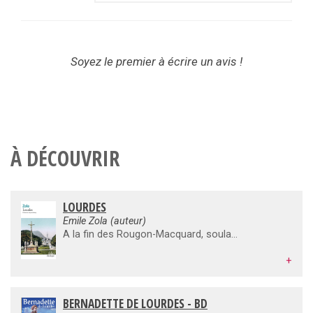
Soyez le premier à écrire un avis !
À DÉCOUVRIR
LOURDES
Emile Zola (auteur)
A la fin des Rougon-Macquard, soulagé d'en avoir terminé avec sa " terrible série ", Zola cherche du nouveau. En 1891, de passage à Lourdes, il est saisi par le spectacle de cette " cité mystique " née de la vision d'une enfant en plein siècle positiviste. Il voit là un " admirable sujet " pour lequel il s'enthousiasme.
+
BERNADETTE DE LOURDES - BD