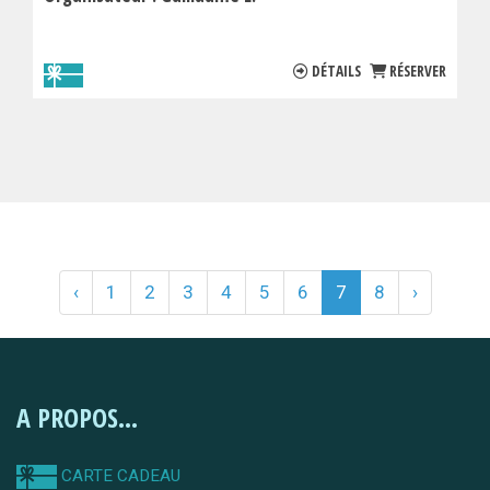
DÉTAILS
RÉSERVER
‹
1
2
3
4
5
6
7
8
›
A PROPOS...
CARTE CADEAU