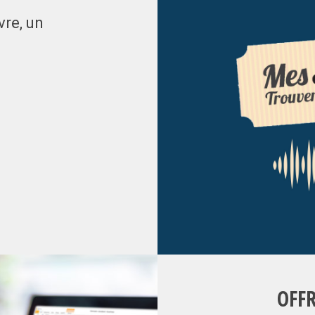
vre, un
OFF