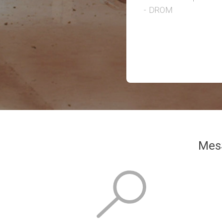
DROM
MesS