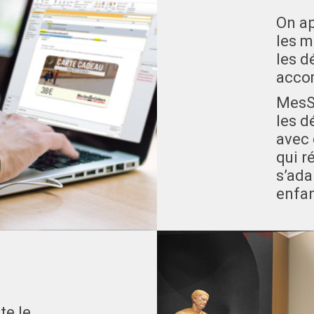
On ap
les m
les d
acco
MesSo
les d
avec 
qui r
s’ada
enfan
te le