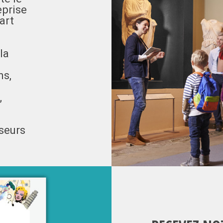
eprise
art
la
ns,
,
sseurs