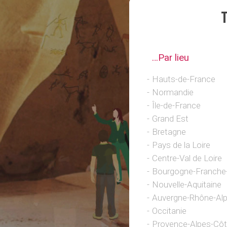
…Par lieu
Hauts-de-France
Normandie
Île-de-France
Grand Est
Bretagne
Pays de la Loire
Centre-Val de Loire
Bourgogne-Franch
Nouvelle-Aquitaine
Auvergne-Rhône-Al
Occitanie
Provence-Alpes-Côt