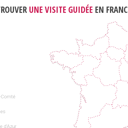
TROUVER
UNE VISITE GUIDÉE
EN FRANC
e-Comté
pes
e d'Azur