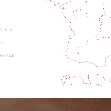
e-Comté
pes
e d'Azur