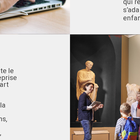
qui r
s’ada
enfan
te le
eprise
art
la
ns,
,