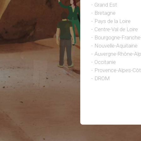
Grand Est
Bretagne
Pays de la Loire
Centre-Val de Loire
Bourgogne-Franch
Nouvelle-Aquitaine
Auvergne-Rhône-Al
Occitanie
Provence-Alpes-Côt
DROM