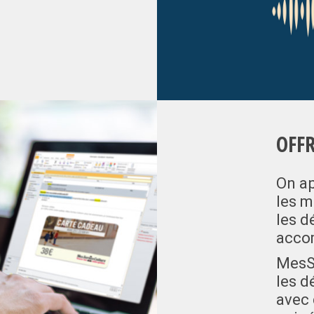
OFF
On ap
les m
les d
acco
MesSo
les d
avec 