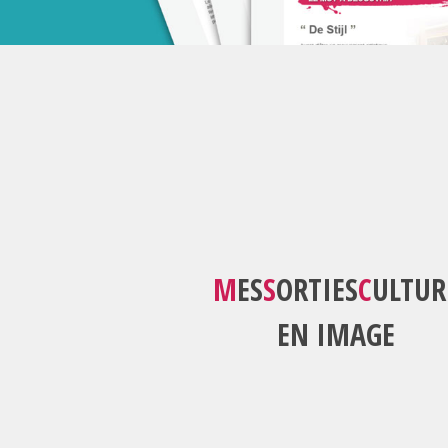
M
ES
S
ORTIES
C
ULTUR
EN IMAGE