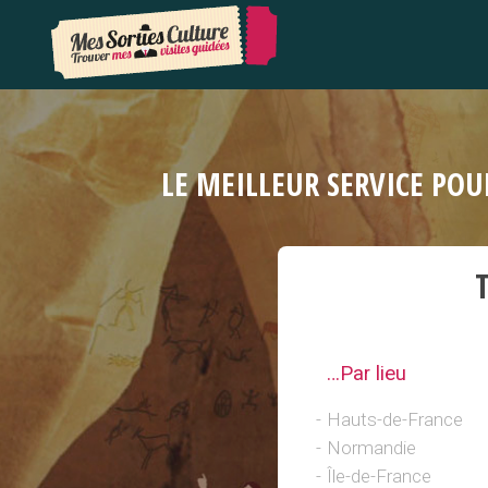
LE MEILLEUR SERVICE POU
…Par lieu
Hauts-de-France
Normandie
Île-de-France