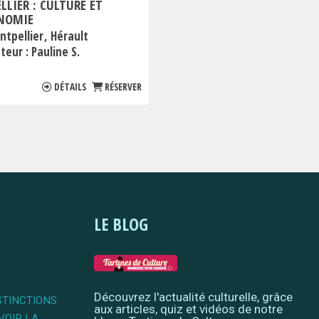
LIER : CULTURE ET
NOMIE
ntpellier
Hérault
teur :
Pauline S.
DÉTAILS
RÉSERVER
LE BLOG
Découvrez l'actualité culturelle, grâce
STINCTIONS
aux articles, quiz et vidéos de notre
VOIR LA