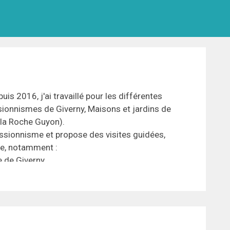
is 2016, j'ai travaillé pour les différentes
sionnismes de Giverny, Maisons et jardins de
la Roche Guyon).
ssionnisme et propose des visites guidées,
ie, notamment :
ge de Giverny
itions temporaires
tant de l’impressionnisme)