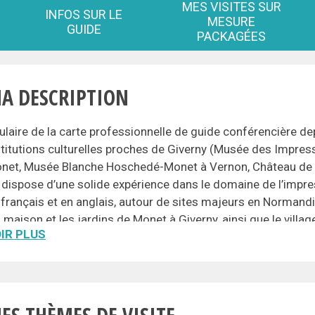
MES VISITES SUR
INFOS SUR LE
MESURE
GUIDE
PACKAGÉES
A DESCRIPTION
tulaire de la carte professionnelle de guide conférencière depu
stitutions culturelles proches de Giverny (Musée des Impres
net, Musée Blanche Hoschedé-Monet à Vernon, Château de 
 dispose d’une solide expérience dans le domaine de l’impre
 français et en anglais, autour de sites majeurs en Normand
la maison et les jardins de Monet à Giverny, ainsi que le villa
IR PLUS
le Musée des Impressionnismes Giverny (MDIG) et ses expos
la ville de Vernon et son musée (en particulier les salles trai
le château de La Roche-Guyon
le Château Gaillard aux Andelys.