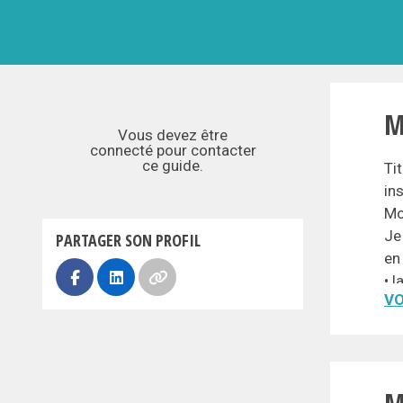
M
Vous devez être
connecté pour contacter
ce guide.
Ti
in
Mo
Je
PARTAGER SON PROFIL
en
• 
VO
• 
• 
• 
• 