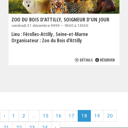
ZOO DU BOIS D'ATTILLY, SOIGNEUR D'UN JOUR
vendredi 31 décembre 9999 — 9h30 à 13h30
Lieu :
Férolles-Attilly
Seine-et-Marne
Organisateur :
Zoo du Bois d'Attilly
DÉTAILS
RÉSERVER
‹
1
2
...
15
16
17
18
19
20
21
22
23
24
›