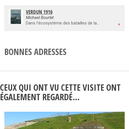
VERDUN 1916
Michael Bourlet
Dans l'écosystème des batailles de la Grande Guerre, Verdun fait figure d'exception mais non à cause des pertes, objets de tous les fantasmes, ni du nombre d'obus tirés, de la violence, de tactiques nouvelles et de mille autres superlatifs – cet affrontement n'est ni plus ou moins " violent " ni plus meurtrier que d'autres. Cependant, elle dénote bel et bien par l'intensité du feu de l'artillerie, la concentration massive d'hommes et l'accumulation des moyens matériels. De ce point de vue, Verdun rassemble déjà toutes les caractéristiques de l'hyperbataille.
+
BONNES ADRESSES
CEUX QUI ONT VU CETTE VISITE ONT
ÉGALEMENT REGARDÉ…