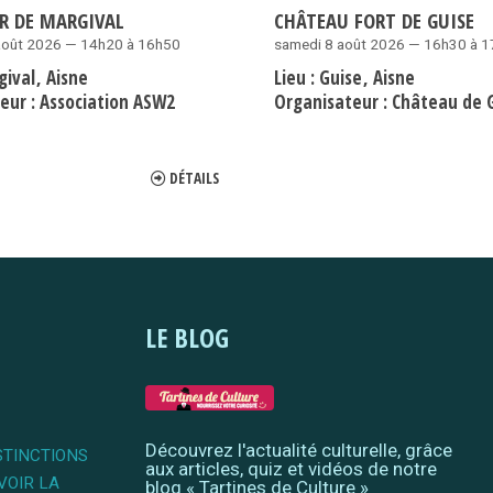
R DE MARGIVAL
CHÂTEAU FORT DE GUISE
août 2026 — 14h20 à 16h50
samedi 8 août 2026 — 16h30 à 
gival
Aisne
Lieu :
Guise
Aisne
eur :
Association ASW2
Organisateur :
Château de 
DÉTAILS
LE BLOG
Découvrez l'actualité culturelle, grâce
STINCTIONS
aux articles, quiz et vidéos de notre
VOIR LA
blog « Tartines de Culture »