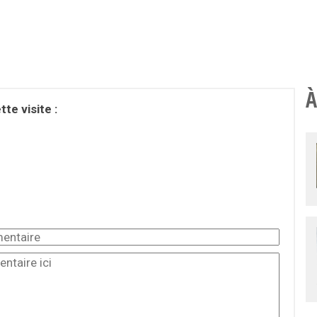
À
te visite :