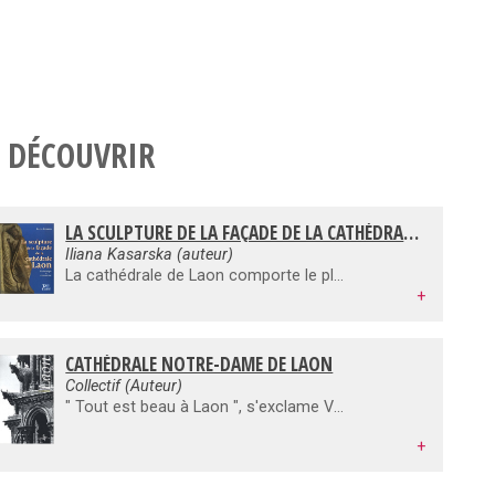
 DÉCOUVRIR
LA SCULPTURE DE LA FAÇADE DE LA CATHÉDRALE DE LAON
Iliana Kasarska (auteur)
La cathédrale de Laon comporte le plus grand ensemble sculpté de la fin du XIIe siècle : trois portails et leurs gables, deux fenêtres à voussures, de nombreuses têtes dans les écoinçons des baies, des personnages sur les arcs-boutants et des boeufs énigmatiques aux sommets des tours du massif occidental. L'ouvrage révèle un programme d'ensemble selon lequel les thèmes des portails latéraux - Incarnation et Jugement dernier - sont couronnés et achevés par le Triomphe de la Vierge au portail central, symbole de l'espoir eschatologique des chrétiens. Ce programme, attribué à Gautier de Mortagne, évêque de Laon de 1155 à 1174, est amplifié par les thèmes novateurs des fenêtres - Arts libéraux et Arts mécaniques au nord, Création-Rédemption au sud - lesquels procèdent directement des écrits de Hugues de Saint-Victor (1096-1141), théologien majeur du XIIe siècle. La présence des boeufs en haut des tours peut alors s'interpréter comme une introduction oculaire à ce programme : rappel de l'apparition providentielle d'un boeuf auprès d'un ouvrier lors de la construction de la cathédrale et herméneutique de ce miracle comme conjugaison nécessaire des oeuvres humaines et de la grâce divine. Les analyses iconographique, stylistique et archéologique ont permis plusieurs découvertes : l'existence d'une chapelle axiale dans le choeur primitif (détruit au début du XIIIe siècle), le remploi d'un portail complet datant de la fin de l'épiscopat de Barthélemy de Joux (1113-1150) et achevé avant le début de la construction de la cathédrale actuelle. La richesse et l'originalité de cet ensemble sculpté sont servies par une couverture photographique inédite présentée sous forme de corpus dans le CD-rom interactif qui accompagne l'ouvrage. La critique d'authenticité, complétée par l'analyse de chaque sculpture du corpus, met en évidence un nombre significatif de têtes du XIIe siècle et dénote le bon état général de la sculpture originale.
+
CATHÉDRALE NOTRE-DAME DE LAON
Collectif (Auteur)
" Tout est beau à Laon ", s'exclame Victor Hugo dans l'un de ses récits de voyage. Comment, en effet, ne pas être frappé, à l'approche de ce chef-lieu méconnu, par la découverte de l'un des plus beaux paysages urbains de la France du Nord ? Dressée au sommet d'une colline dont le voyageur enthousiaste fait vite une montagne, étirée derrière ses murailles médiévales, la vieille cité se déploie sur l'horizon, gouvernant avec superbe le paysage, se détachant sur le ciel auquel elle semble unie par les tours ajourées de sa cathédrale. Notre-Dame de Laon, l'une des premières grandes églises gothiques, a été construite d'un seul jet en moins d'un demi-siècle (vers 1150-1200) grâce à l'obstination d'un puissant collège de chanoines. Image de la Jérusalem céleste, forteresse de la Foi, église mère visible des confins du diocèse, cette construction de grandes proportions, harmonieusement équilibrée dans ses volumes inédits, est le fruit de la prospérité des campagnes environnantes au XIIe siècle. Rare aubaine, la découverte du monument peut ici se prolonger par celle d'un quartier canonial presque intact, où subsistent les vestiges d'une ville miniature avec ses palais, ses hôpitaux médiévaux et ses hôtels de l'âge classique.
+