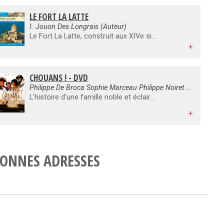
LE FORT LA LATTE
I. Jouon Des Longrais (Auteur)
Le Fort La Latte, construit aux XIVe siècle, puis restauré du XVIIe au XXe siècle, a conservé son aspect féodal et occupe un site très pittoresque.Ce guide de visite retrace le parcours historique de ce château à travers huit siècles d'histoire de la Bretagne et de l'histoire de France.
+
CHOUANS ! - DVD
Philippe De Broca Sophie Marceau Philippe Noiret Lambert Wilson
L'histoire d'une famille noble et éclairée, celle du Comte Savinien de Kerfadec (Philippe Noiret), lors des grandes révoltes chouannes dans les campagnes vendéenne et bretonne. L'histoire de ses trois enfants, déchirés entre le souffle révolutionnaire et la résistance épique des blancs face à la montée de la République.
+
ONNES ADRESSES