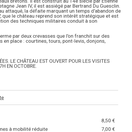
aux bretons. Il est construit au 14e siècle par Étienne
retagne Jean IV, il est assiégé par Bertrand Du Guesclin.
veau attaqué, la défaite marquant un temps d'abandon de
V, que le château reprend son intérêt stratégique et est
lution des techniques militaires conduit à son
 ferme par deux crevasses que l'on franchit sur des
 en place : courtines, tours, pont-levis, donjons,
ÉES. LE CHÂTEAU EST OUVERT POUR LES VISITES
17H EN OCTOBRE.
te
8,50 €
es à mobilité réduite
7,00 €