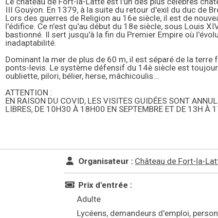
Le château de Fort-la-Latte est l'un des plus célèbres châte
III Gouÿon. En 1379, à la suite du retour d'exil du duc de B
Lors des guerres de Religion au 16e siècle, il est de nou
l'édifice. Ce n'est qu'au début du 18e siècle, sous Louis XI
bastionné. Il sert jusqu'à la fin du Premier Empire où l'évo
inadaptabilité.
Dominant la mer de plus de 60 m, il est séparé de la terre
ponts-levis. Le système défensif du 14è siècle est toujours
oubliette, pilori, bélier, herse, mâchicoulis...
ATTENTION :
EN RAISON DU COVID, LES VISITES GUIDÉES SONT ANNUL
LIBRES, DE 10H30 À 18H00 EN SEPTEMBRE ET DE 13H À 
Organisateur :
Château de Fort-la-Lat
Prix d'entrée :
Adulte
Lycéens, demandeurs d'emploi, personn