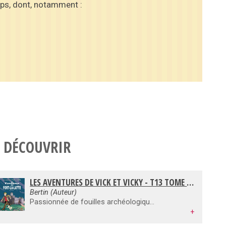
lips, dont, notamment :
 DÉCOUVRIR
LES AVENTURES DE VICK ET VICKY - T13 TOME 13 : LE FANTÔME DE FORT LA LATTE - BD
Bertin (Auteur)
Passionnée de fouilles archéologiques, Marine accepte un stage au château de Fort-la-Latte, mais à peine est-elle arrivée que l’équipe présente sur place fait une incroyable découverte qui vient bouleverser la tranquillité même du château. Bien décidée à résoudre ces mystères, Marine demande de l’aide à ses amis Vick, Vicky, Marc et Angélino. Les garçons ne se doutent pas alors qu’ils vont être confrontés à la légende tenace des cinq moines rouges et d’un trésor jamais découvert à ce jour : le trésor des Templiers...
+