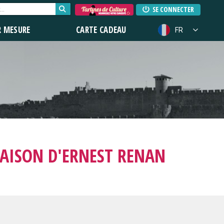
SE CONNECTER
R MESURE
CARTE CADEAU
FR
MAISON D'ERNEST RENAN