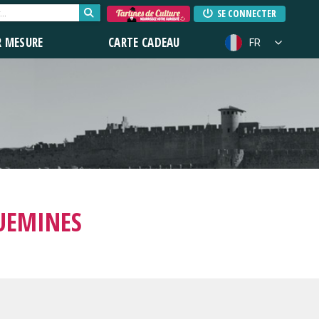
SE CONNECTER
R MESURE
CARTE CADEAU
FR
UEMINES