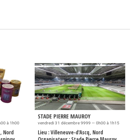
STADE PIERRE MAUROY
h00 à 1h00
vendredi 31 décembre 9999 — 0h00 à 1h15
e
Nord
Lieu :
Villeneuve-d'Ascq
Nord
espinoy
Organisateur :
Stade Pierre Mauroy