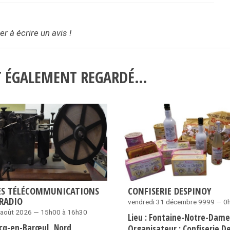
r à écrire un avis !
NT ÉGALEMENT REGARDÉ…
ES TÉLÉCOMMUNICATIONS
CONFISERIE DESPINOY
 RADIO
vendredi 31 décembre 9999 — 0
 août 2026 — 15h00 à 16h30
Lieu :
Fontaine-Notre-Dam
cq-en-Barœul
Nord
Organisateur :
Confiserie D