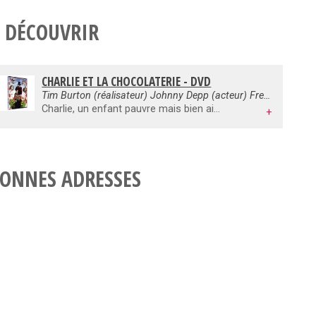
 DÉCOUVRIR
CHARLIE ET LA CHOCOLATERIE - DVD
Tim Burton (réalisateur) Johnny Depp (acteur) Freddie Highmore (acteur) Helena Bonham Carter (acteur)
Charlie, un enfant pauvre mais bien aimé, rêve de visiter l’immense usine voisine de sa maison, qui fabrique le meilleur chocolat du monde. Mais pour cela, il lui faudrait trouver l’une des tablettes contenant un ticket d’or… Qui mieux que Tim Burton aurait pu adapter le célébrissime roman de Roald Dahl ? Ce film délirant et absolument merveilleux (avec un Johnny Depp époustouflant), est à découvrir d’urgence en DVD simple, collector ou édition prestige.
+
ONNES ADRESSES