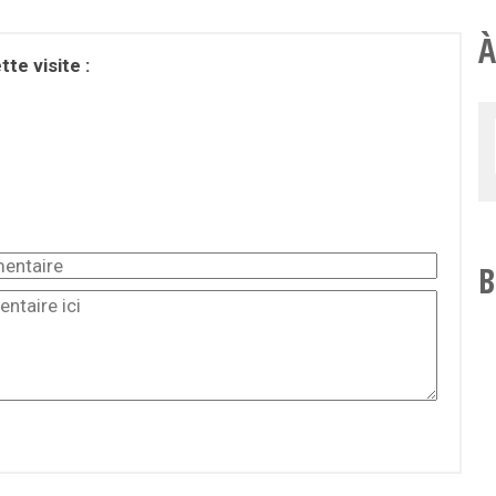
À
te visite :
B