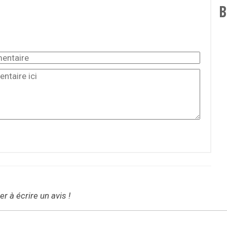
B
r à écrire un avis !