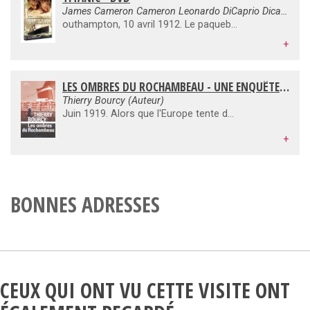
James Cameron Cameron Leonardo DiCaprio Dicaprio Winslet
outhampton, 10 avril 1912. Le paquebot le plus grand et le plus moderne du monde, réputé pour son insubmersibilité, le "Titanic", appareille pour son premier voyage. Quatre jours plus tard, il heurte un iceberg. A son bord, un artiste pauvre et une grande bourgeoise tombent amoureux.
+
LES OMBRES DU ROCHAMBEAU - UNE ENQUÊTE DE CÉLESTIN LOUISE, FLIC ET SOLDAT
Thierry Bourcy (Auteur)
Juin 1919. Alors que l'Europe tente de se reconstruire après le carnage de la Grande Guerre, Célestin Louise, désormais simple civil, décide de commencer une nouvelle vie avec sa fiancée. Ensemble ils embarquent à bord du Rochambeau, un paquebot à destination de New York. Mais un journaliste portugais est assassiné dans sa cabine et, à la demande du commandant, Célestin se rend sur la scène de crime... BiographieThierry Bourcy est scénariste et réalisateur. Il a créé le personnage de Célestin Louise qu'il entraîne dans des enquêtes faisant revivre avec une grande puissance d'évocation la période tragique de la guerre de 14-18.
+
BONNES ADRESSES
CEUX QUI ONT VU CETTE VISITE ONT