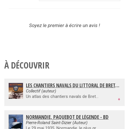
Soyez le premier à écrire un avis !
À DÉCOUVRIR
LES CHANTIERS NAVALS DU LITTORAL DE BRETAGNE 1914-2014
Collectif (auteur)
Un atlas des chantiers navals de Bretagne Atlantique n’existait pas. Le Cercle de la Mer de Lorient a eu pour projet d’en réaliser un sur une période de cent ans : de 1914 à 2014. Cet ouvrage est le résultat de ce travail collectif. Il regroupe ainsi l’histoire et l’activité de ces entreprises, une centaine, qui avaient pour but de construire des navires pour les différentes activités maritimes : la pêche, les servitudes, le transport de passagers, le commerce, les loisirs, la course au large et la marine militaire. Certains chantiers ont disparu mais plusieurs sont encore actifs et tous représentent une activité primordiale et historique sur les côtes bretonnes : la construction navale. Pour chaque chantier, on trouve une carte d’identité du chantier donnant des informations sur ses caractéristiques et un historique montrant l’évolution de celui-ci dans le temps. Des témoignages, des anecdotes et de nombreuses illustrations rendent cet ouvrage agréable à parcourir et à lire. Il intéressera toute personne ayant un attachement à la mer et aux bateaux.
+
NORMANDIE, PAQUEBOT DE LÉGENDE - BD
Pierre-Roland Saint-Dizier (Auteur)
Le 29 mai 1935, Normandie, le plus grand, le plus luxueux et le plus rapide paquebot du monde, appareille pour son voyage inaugural. C'est le début d'une grande aventure maritime et humaine qui, hélas, durera seulement quatre années, mais qui marquera à jamais le XXe siècle et l'histoire de la navigation.Au service de la Compagnie Générale Transatlantique, ce prestigieux paquebot va assurer la liaison entre le Havre et New-York, jusqu'à ce que la Seconde Guerre mondiale n'éclate. La fin tragique de ce Prince des mers, en 1942 dans le port de New York, le fera entrer pleinement dans la légende.Cette BD inspirée de faits réels retrace sept grands moments du paquebot, de sa conception dans les chantiers de Saint-Nazaire à sa disparition à New York, en passant par son voyage inaugural au départ du Havre.