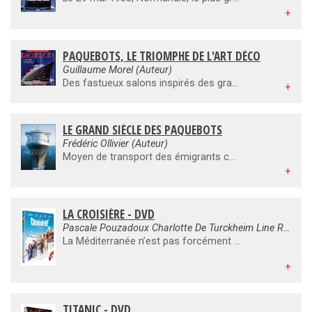
+
PAQUEBOTS, LE TRIOMPHE DE L'ART DÉCO
Guillaume Morel (Auteur)
Des fastueux salons inspirés des grands décors de Versailles au modernisme du France des années 1960 en passant par l'Art déco qui triomphe à bord du Normandie, les paquebots furent, pendant près d'un siècle, les meilleurs ambassadeurs du luxe et de l'élégance à la française. Escaliers monumentaux, salles à manger spectaculaires où l'art culinaire est à son apogée, suites de luxe dignes des plus grands palaces, salons de musique, fumoirs, bars, piscines et salles de spectacles, rien n'est alors trop beau pour une clientèle aisée avide de confort, de plaisir et de divertissement.À travers les archives de la Compagnie Générale Transatlantique et des Messageries Maritimes précieusement conservées par l'association French Lines - affiches, photographies, dessins, aquarelles, objets, menus, pièces d'orfèvrerie. -, ce livre riche de documents inédits et de témoignages savoureux est une véritable invitation au voyage.
+
LE GRAND SIÈCLE DES PAQUEBOTS
Frédéric Ollivier (Auteur)
Moyen de transport des émigrants comme des couches fortunées de la société, les paquebots ont eu leurs « stars ». Vitesse, prestige et luxe. Normandie, Bremen, Rex, Conte di Savoia, Queen Mary, United State, France…, autant de navires de légende, rivaux pour certains. Aujourd’hui l’heure est aux croisières, en plein boom.L'âge d’or des paquebots débute en 1897, avec le Kaiser Wilhelm der Grosse, dont la silhouette à quatre cheminées a inspiré les grandes compagnies maritimes jusqu’en 1914 ; avec lui s’ouvre une concurrence impitoyable entre l’Allemagne, la France, la Grande-Bretagne, l’Italie et les États-Unis. Cette période faste s’achève symboliquement avec la miseen service, au début de 2004, d’un navire encore plus étonnant : Queen Mary 2, géant prioritairement affecté à la ligne royale de l’Atlantique Nord, mais aussi à la croisière.Entre ces deux dates, les grands transatlantiques européens et américains ont transporté des émigrés par centaines de milliers. Ils ont promené le gratin industriel et artistique de différentes époques, venu alimenter la chronique mondaine. Ils se sont aussi transformés en transports de troupes durant les deux conflits mondiaux…
+
LA CROISIÈRE - DVD
Pascale Pouzadoux Charlotte De Turckheim Line Renaud Marilou Berry
La Méditerranée n’est pas forcément un long fleuve tranquille : c’est ce que quatre femmes vont découvrir en embarquant pour une croisière de rêve sur le MSC Fantasia. Entre pétages de plomb, fous rires, délires, remises en question, cours de Tango, et rencontres mystiques, cette grande traversée va leur révéler de nouveaux horizons, pleins de surprises, d’amour et surtout d’amitié.
+
TITANIC - DVD