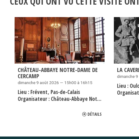
CEUX QUI ONT VU CETTE VISITE O
CHÂTEAU-ABBAYE NOTRE-DAME DE
LA CAVE
CERCAMP
dimanche 9
dimanche 9 août 2026 — 15h00 à 16h15
Lieu :
Oul
Lieu :
Frévent
Pas-de-Calais
Organisat
Organisateur :
Château-Abbaye Notre-Dame de Cercamp
DÉTAILS