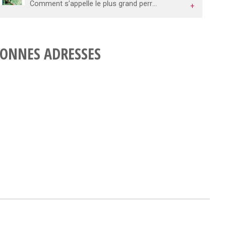
Comment s’appelle le plus grand perroquet du monde ? Combien de battements d’ailes le colibri peut-il atteindre en une seconde ? Pourquoi dit-on que l’autruche enterre sa tête dans le sable ? Toutes les réponses à ces questions sont à découvrir dans ce livre extraordinaire, en images et en grand format.
+
ONNES ADRESSES