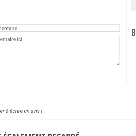
B
r à écrire un avis !