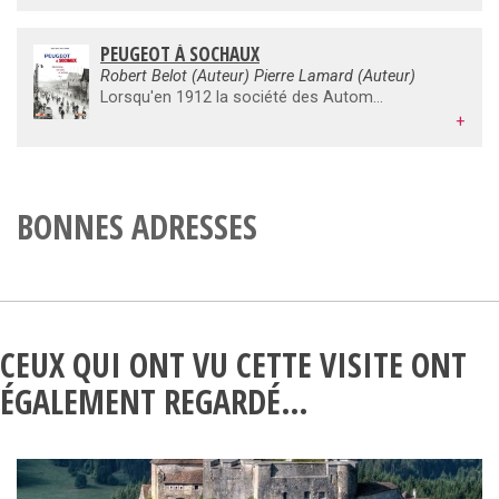
PEUGEOT À SOCHAUX
Robert Belot (Auteur) Pierre Lamard (Auteur)
Lorsqu'en 1912 la société des Automobiles et des Cycles Peugeot quitte les rives du Doubs pour s'installer dans une plaine humide entre Sochaux et Montbéliard, qui aurait pu imaginer que l'un des plus puissants sites industriels d'Europe est en train de naître ? Sur ce site, qui accueillera jusqu'à 40000 personnes au cours des années 1970, et qui s'étendra jusqu'à 265 hectares, va se dérouler une des plus importantes sagas de l'histoire de la construction automobile française. Et pourtant, l'histoire de ce lieu de mémoire et de modernité bientôt centenaire n'a jamais été écrite ! Ce livre vient heureusement réparer un déni et rappeler que l'avenir ne s'écrit pas dans l'oubli du passé. Le patrimoine est à l'histoire ce que le développement durable est à la nature. C'est une force. C'est une image. C'est une identité. Le phénomène industriel en général, et automobile en particulier, a façonné notre environnement, notre imaginaire, notre vie matérielle. Il a mobilisé une véritable armée de travailleurs qui ont fait ce que Peugeot a pu être. Il a imprimé sa marque dans l'espace urbain. Il a inventé une culture : l'exception sochalienne. À l'origine immédiate de ce livre, il y a la découverte d'un fonds photographique de centaines de milliers de clichés que la Direction de Peugeot-Sochaux a bien voulu ouvrir, L fonds richement complété par les trésors du Centre de documentation du musée de I 'Aventure Peugeot, les archives du Comité d'établissement et des collections privées de syndicats ou d'individus curieux de cette histoire. Ces clichés, inédits pour la plupart, sont comme le témoins discrets mais irremplaçables de cette histoire fabuleuse qu'il s'agit de faire revivre jusqu'à aujourd'hui.
+
BONNES ADRESSES
CEUX QUI ONT VU CETTE VISITE ONT
ÉGALEMENT REGARDÉ…