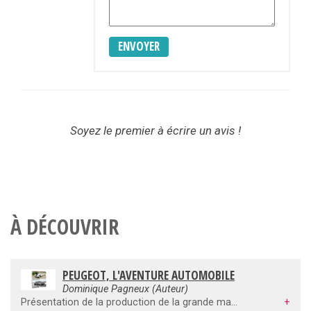
ENVOYER
Soyez le premier à écrire un avis !
À DÉCOUVRIR
PEUGEOT, L'AVENTURE AUTOMOBILE
Dominique Pagneux (Auteur)
Présentation de la production de la grande marque franc-comtoise, telle est l'ambition de cet ouvrage encyclopédique qui analyse, année après année, de 1889 à 2016, tous les modèles et versions d'automobiles et d'utilitaires construits par Peugeot. Dès 1889, Armand Peugeot se lance dans la construction automobile, ouvrant la voie à l'Aventure Peugeot, utilisant successivement la vapeur, puis l'essence, produisant automobiles, camions et utilitaires qui lui apporteront, dès 1902, succès et renom. Nouveautés techniques, innovations, résultats sportifs et toutes les péripéties de la firme de Montbéliard sont analysés et illustrés au moyen de documents inédits, de tableaux techniques. Ouvrage de référence indispensable à l'identification d'un modèle, il apporte un regard nouveau sur l'histoire de l'automobile. Dominique Pagneux : Historien de la marque, collabore régulièrement aux magazines spécialisés. Grand dénicheur d'archives inédites, il a déjà signé plusieurs livres consacrés aux voitures françaises de série aux éditions E-T-A-I.
+