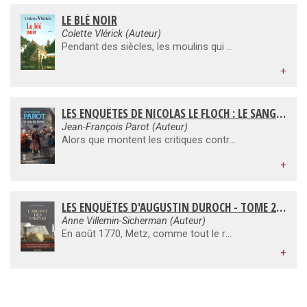
LE BLÉ NOIR
Colette Vlérick (Auteur)
Pendant des siècles, les moulins qui se succédaient au fil des rivières ont modelé le paysage du nord du Finistère. Sur le Kanol, un des affluents de l'Aber Benoît, Moulin Vieux est, depuis plusieurs générations, aux mains d'une même famille. Après la guerre de 1914-1918, Jean Salaün confie à sa petite-fille Marie la charge de poursuivre l'ouvre de leurs ancêtres. Il lui transmet son savoir-faire et la passion de son métier. De 1910 à nos jours, trois femmes vivent au quotidien l'évolution de la meunerie : Rose, sa fille Anne-Marie puis sa petite-fille Marie font face aux grands événements de l'histoire et aux accidents de l'existence sans perdre de vue l'essentiel : la qualité de la farine sortie de leurs meules.
+
LES ENQUÊTES DE NICOLAS LE FLOCH : LE SANG DES FARINES
Jean-François Parot (Auteur)
Alors que montent les critiques contre les réformes de Turgot, Nicolas Le Floch est dépêché à Vienne, en mission auprès de Marie-Thérèse. Il y fait d’étonnantes découvertes sur les atteintes portées au Secret du Roi, tout en bravant les traquenards de la diplomatie autrichienne et les pièges d’un abbé de cour. De retour, au moment où Versailles et Paris sont secouées par les fureurs de la Guerre des Farines, il doit enquêter sur la mort énigmatique d’un boulanger et faire face aux trames supposées d’un complot.
+
LES ENQUÊTES D'AUGUSTIN DUROCH - TOME 2 : L'ARGENT DES FARINES
Anne Villemin-Sicherman (Auteur)
En août 1770, Metz, comme tout le royaume de France, souffre d'une disette. Le prix du pain augmente. Les greniers de la ville se vident. Le peuple gronde. Deux boulangers sont assassinés sauvagement. Des paysans sont menacés. Des rumeurs circulent accusant des spéculateurs de faire des réserves de grain pour faire monter les prix à leur profit. La communauté juive est sollicitée par l'intendant Charles Alexandre de Calonne pour mettre en oeuvre un approvisionnement d'urgence. Le temps presse et les troubles menacent la paix civile. Augustin Duroch, jeune vétérinaire de talent, au contact quotidien avec le monde rural, est mandaté pour faire promptement la lumière sur cette coïncidence d'événements troublants.
+