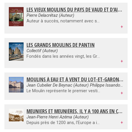
LES VIEUX MOULINS DU PAYS DE VAUD ET D'AILLEURS
Pierre Delacrétaz (Auteur)
Auteur à succès, notamment avec ses livres sur les vieux fours à pain (30 000 ex.), Pierre Delacrétaz a publié cet ouvrage sur les vieux moulins aux Editions Delplast en 1986. Indisponible depuis plus de dix ans, cet ouvrage dont nous venons de récupérer plusieurs centaines d'exemplaires, devrait intéresser tous les amateurs d'histoire touchant à la mémoire de la culture des céréales à leur transformation et surtout à la longue histoire des moulins du Pays de Vaud. Un important chapitre raconte en détails l'apparition du moulin dans l'histoire des hommes. Cet ouvrage est abondamment illustré, notamment de photos en couleurs.
+
LES GRANDS MOULINS DE PANTIN
Collectif (Auteur)
Fondés dans les années vingt, les Grands Moulins de Pantin constituent l'un des sites du patrimoine industriel français. Ce beau livre richement illustré, basé sur des recherches inédites, retrace leur histoire, et à travers elle, celle d'une ville en mutation aux portes de Paris. Innovations architecturales et industrielles ont façonné cet ensemble, jusqu'au chantier titanesque mené actuellement, qui entend reconvertir les lieux en bureaux tout en préservant la mémoire du lieu. Entre épopée de la minoterie industrielle et audaces architecturales, une aventure humaine se dessine...
+
MOULINS À EAU ET À VENT DU LOT-ET-GARONNE
Jean Cubelier De Beynac (Auteur) Philippe Issandou (Auteur)
Le Moulin représente le premier vestige industriel de notre temps, le premier moteur indépendant de l'homme et de l'animal. Le Moulin écrase le blé, les noix, les olives, les écorces de chênes, il met en mouvement les soufflets et les marteaux de forges, pile les chiffons, matière première du papier, foule le tissu.
+
MEUNIERS ET MEUNIÈRES, IL Y A 100 ANS EN CARTES POSTALES ANCIENNES
Jean-Pierre Henri Azéma (Auteur)
Depuis près de 1200 ans, l'Europe a inventé le métier de meunier. Celui-ci a marqué à jamais l'identité européenne. Au fil des siècles, moulin et meunier ont servi l'économie et l'alimentation quotidienne des hommes. Ce livre présente la plus belle et la plus complète collection de documents, majoritairement photographiques, sur les meuniers et meunières, en France et dans le monde. Ils sont ici présentés dans les différents lieux qu'ils occupaient il y a un siècle. Ni bourgeois, ni nobles, ni paysans, ils appartiennent à un milieu social spécifique, ne se mariant majoritairement qu'entre eux.
+