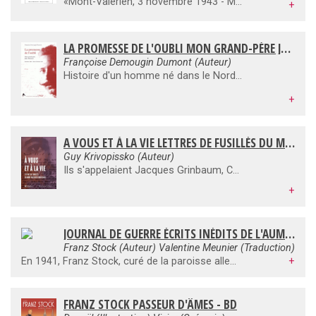
«Mont-Valérien, 3 novembre 1943 - Mon très cher papa Cette fois, c'est fini. A huit heures, je serai fusillé... Je n'ai pas peur de mourir, mais je crains pour vous que j'aime tant... Encore une fois, merci, mon cher papa, pour tout ce que tu as tenté pour moi. J'ai l'impression qu'on a été très sévère avec moi. Mais je mourrai bravement, sois en assuré...» Jane Audoli-Courtault nous propose de découvrir dans cet ouvrage les lettres et messages clandestins écrits par son frère depuis la prison de Fresnes entre le moment de son arrestation et celui de son exécution. Elle retrace parallèlement le parcours plein d'émotion et d'espoir de sa famille et en particulier de son père pour tenter de l'arracher au terrible sort qui l'attendait.
+
LA PROMESSE DE L'OUBLI MON GRAND-PÈRE JULES DUMONT : ROUBAIX 1888, MONT VALÉRIEN 1943
Françoise Demougin Dumont (Auteur)
Histoire d'un homme né dans le Nord de la France dans un milieu ouvrier. Il est acteur des événements de la première moitié du XXe siècle en France, Espagne, Macédoine, Turquie, Maroc, Algérie et Abyssinie. Pacifiste et humaniste, il combat toute sa vie dans les différentes guerres.
+
A VOUS ET À LA VIE LETTRES DE FUSILLÉS DU MONT-VALÉRIEN, 1940-1944
Guy Krivopissko (Auteur)
Ils s'appelaient Jacques Grinbaum, Christian Rizo, Léonce Laval, Honoré d'Estienne d'Orves, Robert Beck, Pierre Bolzer, André Cholet, Maurice Couderchet, Georges Geoffroy, Michel Manouchian, Joseph Epstein. Ils sont des milliers de résistants, célèbres ou anonymes, âgés de 17 à 97 ans, fusillés par les Allemands au fort du Mont-Valérien pendant l'Occupation de 1940 à 1944. Dans l'attente de la mort, ils adressent à leur famille, à l'être aimé, à leurs amis leur dernière lettre. A la dernière heure, ils disent leur amour, affirment leur foi, se soucient de leurs proches. Ils ne regrettent rien. Passés au crible de la censure ou transmis en cachette, leurs mots sont l'ultime acte de résistance d'hommes restés debout face à leur destin. Dans l'esprit des Lettres de fusillés. La vie à en mourir, et à l'occasion de la nouvelle muséographie du Mont-Valérien, Les Fusillés du Mont-Valérien regroupent une nouvelle sélection de ces lettres de résistants réunies par le musée de la Résistance nationale.
+
JOURNAL DE GUERRE ÉCRITS INÉDITS DE L'AUMÔNIER DU MONT VALÉRIEN
Franz Stock (Auteur) Valentine Meunier (Traduction)
En 1941, Franz Stock, curé de la paroisse allemande à Paris, accepte de l'Occupant la mission de visiter les prisons françaises du Cherche-Midi, de Fresnes et de La Santé, à la condition de ne pas porter l'uniforme de la Wehrmacht. Un an plus tard, c'est lui qui accompagne au Mont Valérien, jusqu'aux poteaux d'exécution, les condamnés à mort, résistants ou otages, juifs, chrétiens, communistes... Voici son Journal publié ici pour la première fois. D'une valeur inestimable, le document se divise en trois parties : le « Journal des fusillés », avec les notes sur les prisonniers qu'il accompagne vers la mort, prises de 1942 à 1944 ; son « Journal de Cherbourg », tenu alors qu'il était prisonnier des Américains de 1944 à 1945 ; et enfin « Un séminaire derrière les barbelés », écrit en 1947, où il retrace l'histoire des débuts de ce Séminaire devenu un lieu de mémoire de la Réconciliation franco-allemande. Cette archive inédite, enfin exhumée, révèle la force et le courage des condamnés à mort. Franz Stock note leur comportement, leurs dernières phrases, la façon avec laquelle ils abordent la mort. Un livre capital pour comprendre l'histoire du XXe siècle.
+
FRANZ STOCK PASSEUR D'ÂMES - BD