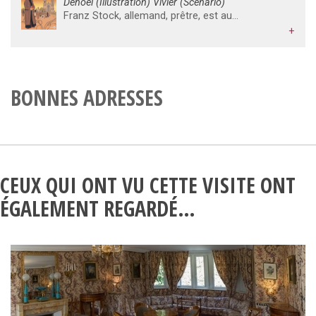
Denoël (Illustration) Vivier (Scénario)
Franz Stock, allemand, prêtre, est aumônier des prisons de Paris entre 1940 et 1944. Il accompagne ainsi plus de mille résistants fusillés au mont Valérien. Après la guerre, il dirige l'expérience unique du Séminaire des barbelés, près de Chartres, où sont rassemblés les prisonniers de guerre allemands se préparant à la prêtrise. Marqué par les mouvements pour la paix, il est l'un des artisans de la réconciliation franco-allemande.
+
BONNES ADRESSES
CEUX QUI ONT VU CETTE VISITE ONT
ÉGALEMENT REGARDÉ…