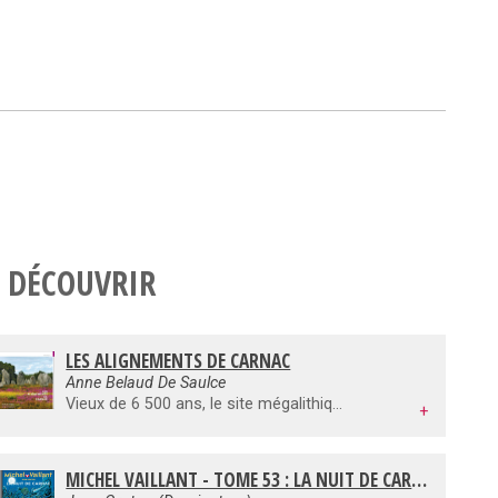
 DÉCOUVRIR
LES ALIGNEMENTS DE CARNAC
Anne Belaud De Saulce
Vieux de 6 500 ans, le site mégalithique de Carnac est un haut lieu de la préhistoire européenne. Ses quelques 3000 menhirs sont répartis sur 40 hectares et 4 kilomètres de longueur selon une organisation architecturée pleine de démesure. Des études récentes ont permis de rattacher l’histoire de ces alignements aux évolutions intervenues au cours du Néolithique, début de la vie sédentaire. Les files de menhirs permettaient le cheminement vers un espace considéré comme sacré, “les enceintes”. En se basant sur les acquis des dernières recherches, l’auteur retrace, dans une première partie, l’histoire de ces temples du Néolithiques, leur signification, la société qui les a générés et les hommes qui les ont construits. La seconde partie propose, par l’image commentée, une promenade parmi les 3 grands champs de menhirs de Kerlescan, Kermario et Le Ménec.
+
MICHEL VAILLANT - TOME 53 : LA NUIT DE CARNAC - BD