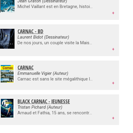
Jean Graton (Dessinateur)
Michel Vaillant est en Bretagne, histoire d'aider des amis en participant à une course de OffShore, ces formule 1 des mers. Pendant les essais en mer, il vire très près d'un chalutier. Il décide de s'excuser auprès du patron pêcheur et lui propose ses services pour réparation. Jouant les chauffeurs, il va se retrouver impliqué dans une aventure ramenant ses protagonistes 200 ans en arrière... au milieu des alignements de Carnac.
+
CARNAC - BD
Laurent Bidot (Dessinateur)
De nos jours, un couple visite la Maison des mégalithes, sur le site des alignements de Carnac. La jeune femme est fascinée par une pierre d'ambre ronde et rouge, pierre de mémoire. Troublée, elle perd connaissance. Plus de 3000 ans avant Jésus Christ, le bel Erhar, tailleur de pierre et architecte des lieux sacrés, tombe amoureux de Syll. Il offre à la jeune femme une fascinante pierre d'ambre rapportée d'un voyage dans le nord...En partenariat avec les Monuments Nationaux, voici une jolie histoire qui nimbe d'amour, de magie et de vengeance l'un des sites historiques les plus mystérieux de France.Cet album a été coréalisé par Glénat et les Éditions du Patrimoine.
+
CARNAC
Emmanuelle Vigier (Auteur)
Carnac est sans le site mégalithique le plus connu de France. Haut-lieu du néolithique, dolmens, menhirs et allées couvertes y sont déployés sur plusieurs sites selon des alignements que les préhistoriens cherchent à interpréter et comprendre depuis le XIXème siècle. Ce livre présente les sites que l'on peut visiter à Carnac et aux alentours immédiats et explique au visiteur ce que les archéologues et préhistoriens ont découvert tant sur le mode de construction et d'érection des mégalithes que sur leur fonction sociale et/ou religieuse dans la société néolithique bretonne.
+
BLACK CARNAC - JEUNESSE
Tristan Pichard (Auteur)
Arnaud et Fathia, 15 ans, se rencontrent pendant l'été à Carnac. Un ancien voleur, désormais devenu un grand-père tranquille, les prend sous son aile. Ils partent à la recherche d'un ancien butin caché. Mais d'autres personnages mal intentionnés veulent aussi leur part. Les mégalithes du néolithique sont au coeur de l'intrigue.
+