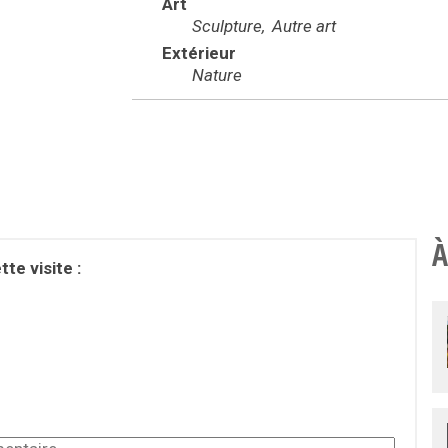
Art
Sculpture
Autre art
Extérieur
Nature
À
te visite :