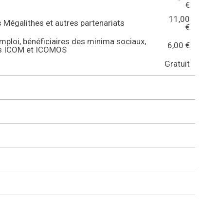
€
11,00
s Mégalithes et autres partenariats
€
ploi, bénéficiaires des minima sociaux,
6,00 €
es ICOM et ICOMOS
Gratuit