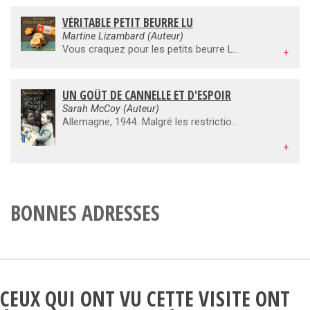
VÉRITABLE PETIT BEURRE LU
Martine Lizambard (Auteur)
Vous craquez pour les petits beurre Lu de votre enfance ? Voici près de 30 idées pour déguster votre douceur préférée en l'associant à toutes sortes d'ingrédients !Avec des fruits d'été, réalisez de délicieuses pêches gratinées aux petits beurre, de magnifiques coupes de fruits rouges au chocolat blanc et au yaourt sur lit de petits beurre ou encore un magnifique crumble aux mirabelles et aux amandes.Les fruits d'hiver ne seront pas en reste avec de délicates mousses pomme-cannelle aux petits beurre, d'irrésistibles petites crèmes aux noisettes et aux petits beurre ou de réconfortantes papillotes de bananes aux petits beurre. Et en toute saison, craquez pour de succulents soufflés glacés au caramel et aux petits beurre, de gourmands mezze sucrés autour du petit beurre ou d'onctueuses petites crèmes au chocolat et aux petits beurre.
+
UN GOÛT DE CANNELLE ET D'ESPOIR
Sarah McCoy (Auteur)
Allemagne, 1944. Malgré les restrictions, les pâtisseries fument à la boulangerie Schmidt. Entre ses parents patriotes, sa sœur volontaire au Lebensborn et son prétendant haut placé dans l'armée nazie, la jeune Elsie, 16 ans, vit de cannelle et d'insouciance. Jusqu'à cette nuit de Noël, où vient toquer à sa porte un petit garçon juif, échappé des camps ... Soixante ans plus tard, au Texas, la journaliste Reba Adams passe devant la vitrine d'une pâtisserie allemande, celle d'Elsie ... Et le reportage qu'elle prépare n'est rien en comparaison de la leçon de vie qu'elle s'apprête à recevoir.
+
BONNES ADRESSES
CEUX QUI ONT VU CETTE VISITE ONT