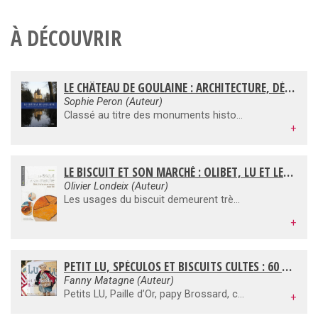
À DÉCOUVRIR
LE CHÂTEAU DE GOULAINE : ARCHITECTURE, DÉCORS ET POLITIQUE FAMILIALE
Sophie Peron (Auteur)
Classé au titre des monuments historiques le 12 août 1913, le château de Goulaine est un édifice emblématique du Pays nantais. Il est habité par l'une des plus anciennes maisons bretonnes, dont la filiation continue remonte au XIIe siècle. Le château actuel, édifié par Christophe Il, seigneur de Goulaine de 1492 à 1533, témoigne du vaste mouvement de reconstruction qui prévaut après les guerres de Bretagne, de la fin du XVe au premier tiers du XVIe siècle, avant d'être doté d'un système défensif bastionné pendant les guerres de Religion. Gabriel II de Goulaine fait construire les écuries et la chapelle, puis commande le décor des salons vers 1640-1660, tandis que les marais, indissociables du château dont ils sont à la fois la défense et l'écrin, sont aménagés au milieu du XVIIe siècle. Lié à un domaine et à une famille, le château témoigne d'un art de vivre et revêt un capital symbolique. Il est traité avec son site et ses abords, car il structure et domine un territoire érigé en marquisat au XVIIe siècle, à proximité de la Loire.
+
LE BISCUIT ET SON MARCHÉ : OLIBET, LU ET LES AUTRES MARQUES DEPUIS 1850
Olivier Londeix (Auteur)
Les usages du biscuit demeurent très traditionnels quand la révolution industrielle s'en empare pour en faire un bien de consommation de plus en plus courante. Les premiers biscuitiers français doivent mettre en place des stratégies visant à débanaliser le produit et à valoriser leurs marques. Sur la longue durée, les différentes formes d'interactions entre fabricants et commerçants nous amènent à définir une évolution de l'organisation du marché au niveau français et international. Cette histoire de marché permet enfin de saisir les mécanismes de la " fabrique " du consommateur à travers la diffusion d'une véritable culture de consommation.
+
PETIT LU, SPÉCULOS ET BISCUITS CULTES : 60 RECETTES ORIGINALES À BASE DE BISCUITS
Fanny Matagne (Auteur)
Petits LU, Paille d’Or, papy Brossard, cigarettes russes Delacre, barquettes 3 chatons, Pépito, Prince… Autant de noms qui évoquent les quatre heures à la récré, les goûters d’anniversaire et le bonheur de vivre. Ce livre permet de retrouver cette nostalgie sucrée en proposant 60 recettes originales à base de biscuits que tout le monde connaît et que l’on trouve partout dans le commerce. Laissez-vous tenter par un fraisier aux petits LU, un cake au chocolat façon papy Brossard, des verrines Pepito café, une charlotte aux 3 chatons, etc. Des réalisations amusantes qui garantissent une soirée entre amis réussie ou un goûter d’anniversaire parfait pour les enfants ! C’est délicieux ,et inratable.
+