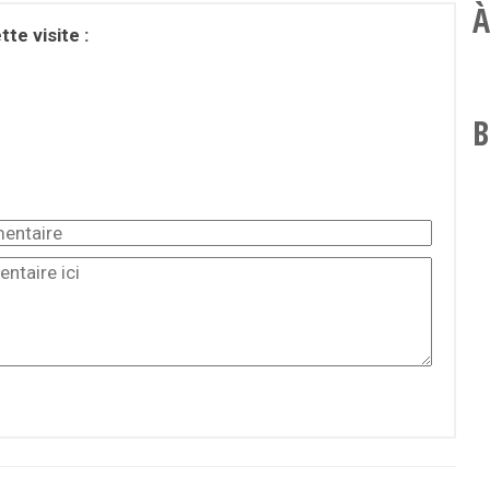
À
te visite :
B