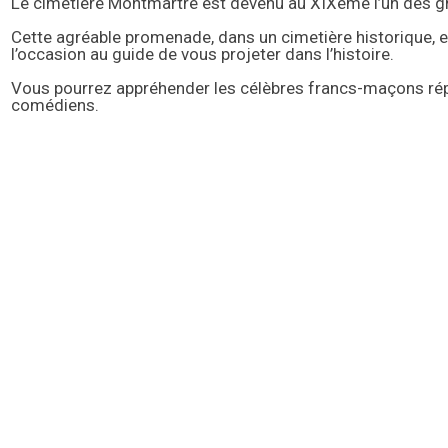
Le cimetière Montmartre est devenu au XIXème l’un des gr
Cette agréable promenade, dans un cimetière historique,
l’occasion au guide de vous projeter dans l’histoire.
Vous pourrez appréhender les célèbres francs-maçons répub
comédiens.