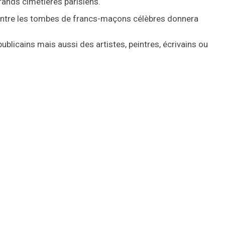
ands cimetières parisiens.
 entre les tombes de francs-maçons célèbres donnera
licains mais aussi des artistes, peintres, écrivains ou