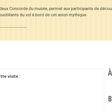
 deux Concorde du musée, permet aux participants de découv
oustillants du vol à bord de cet avion mythique.
------------------
À
te visite :
B