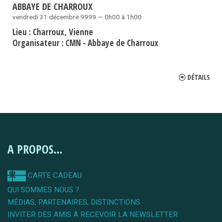
ABBAYE DE CHARROUX
vendredi 31 décembre 9999 — 0h00 à 1h00
Lieu :
Charroux
Vienne
Organisateur :
CMN - Abbaye de Charroux
DÉTAILS
A PROPOS...
CARTE CADEAU
QUI SOMMES NOUS ?
MÉDIAS, PARTENAIRES, DISTINCTIONS
INVITER DES AMIS À RECEVOIR LA NEWSLETTER