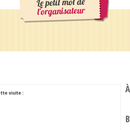
Le petit mot de
l'organisateur
À
te visite :
B