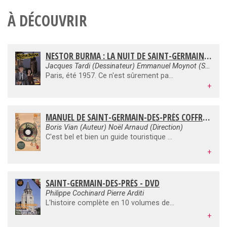
À DÉCOUVRIR
NESTOR BURMA : LA NUIT DE SAINT-GERMAIN-DES-PRÉS - BD
Jacques Tardi (Dessinateur) Emmanuel Moynot (Scénario) Léo Malet (Auteur)
Paris, été 1957. Ce n'est sûrement pas la faune littéraire et artistique qui attirerait Nestor Burma à Saint-Germain-des-Prés. Mais avec deux affaires dans le quartier, un suicide trop peu crédible pour être honnête et un important vol de bijoux, il est bien obligé d'y traîner ses guêtres... Une enquête du détective de choc dans le sixième arrondissement de Paris.
+
MANUEL DE SAINT-GERMAIN-DES-PRÈS COFFRET AVEC UN CD AUDIO (ROMAN)
Boris Vian (Auteur) Noël Arnaud (Direction)
C'est bel et bien un guide touristique que devait initialement composer l'auteur de L'Ecume des jours. En 1950, il remania son texte, lui donnant un ton plus personnel, fait de sérieux et de bouffonnerie, de fantaisie et de poésie mêlés. Le Saint-Germain-des-Prés des années 1950 y est décrit avec brio et légèreté par l'une de ses plus étincelantes figures. Le Flore, le Tabou, la Rhumerie ; les personnalités, de Jean-Paul Sartre à Claude Luter, de Simone Signoret à Mireille ; le bouillonnement artistique et intellectuel, les courants novateurs de la littérature, de la chanson, du théâtre et du jazz bien sûr. Sans en avoir l'air, Boris Vian nous laisse un document exceptionnel sur une époque qui n'a pas fini de susciter des nostalgies.
+
SAINT-GERMAIN-DES-PRÉS - DVD
Philippe Cochinard Pierre Arditi
L'histoire complète en 10 volumes des quartiers les plus mythiques de la capitale, sous un angle original et riche en documents d'archives inédits. Entre Saint-Germain-des-Prés le pieux qui nait en 558, avec la fondation de l'abbaye Sainte-Croix et Saint-Vincent, et Saint-Germain-des-Prés le sérieux, siège des institutions comme l'Académie de médecine ou l'Académie des beaux-arts, vous découvrirez Saint-Germain-des-Prés le fameux et son cortège de célébrités, mais aussi Saint-Germain-des-Prés le joyeux attirant les âmes en quête de musique et de fête dans les clubs de Jazz de l'après-guerre. Riche en documents de la Gaumont Pathé Archives et superbement raconté par Pierre Arditi, ce deuxième opus de la collection vous propose de devenir, le temps d'un film, non pas un simple promeneur mais un voyageur de l'éternité
+