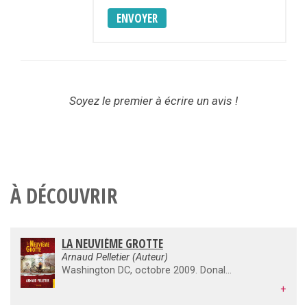
ENVOYER
Soyez le premier à écrire un avis !
À DÉCOUVRIR
LA NEUVIÈME GROTTE
Arnaud Pelletier (Auteur)
Washington DC, octobre 2009. Donald Messinger, politicien sur la touche, s’apprête à mettre fin à ses jours quand un homme vêtu de noir le kidnappe. Sauvé de justesse, sa vie n’en est pas moins en péril. Car ce mystérieux vengeur masqué, qui se fait appeler justicier de la neuvième grotte, est venu lui faire expier son passé. Un passé lourd d’un crime vieux de trente ans, à l’ampleur telle que la vérité menace de compromettre les autorités du pays… Des États-Unis à la Martinique, Arnaud Pelletier orchestre avec verve et finesse un polar haletant, fresque familiale et politique au cœur de manipulations gouvernementales sur le point d’éclater au grand jour…
+