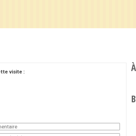
À
te visite :
B