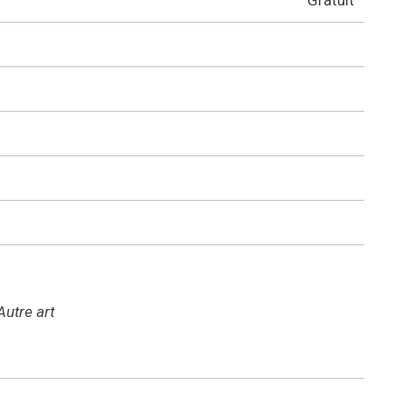
Gratuit
utre art