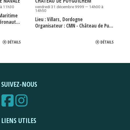
E NAVALE
CHÂTEAU DE PUYGUILHEM
 à 11h30
vendredi 31 décembre 9999 — 14h00 à
14h50
Maritime
Lieu :
Villars
Dordogne
tique Navale
Organisateur :
CMN - Château de Puyguilhem
DÉTAILS
DÉTAILS
SUIVEZ-NOUS
LIENS UTILES