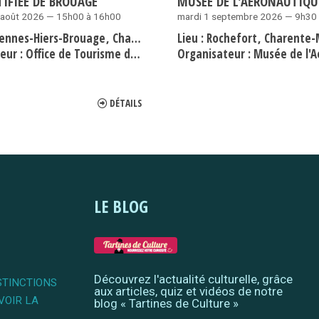
TIFIÉE DE BROUAGE
MUSÉE DE L'AÉRONAUTIQU
 août 2026 — 15h00 à 16h00
mardi 1 septembre 2026 — 9h30
ennes-Hiers-Brouage
Charente-Maritime
Lieu :
Rochefort
Charente-
eur :
Office de Tourisme de Brouage
Organisateur :
Musée de l'Aéronau
DÉTAILS
LE BLOG
Découvrez l'actualité culturelle, grâce
STINCTIONS
aux articles, quiz et vidéos de notre
VOIR LA
blog « Tartines de Culture »