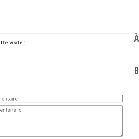
À
te visite :
B