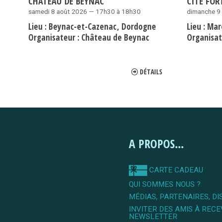
CHÂTEAU DE BEYNAC
CITÉ FOR
samedi 8 août 2026 — 17h30 à 18h30
dimanche 9
Lieu :
Beynac-et-Cazenac
Dordogne
Lieu :
Mar
Organisateur :
Château de Beynac
Organisat
DÉTAILS
A PROPOS...
CARTE CADEAU
QUI SOMMES NOUS ?
MÉDIAS, PARTENAIRES, DI
INVITER DES AMIS À RECE
NEWSLETTER