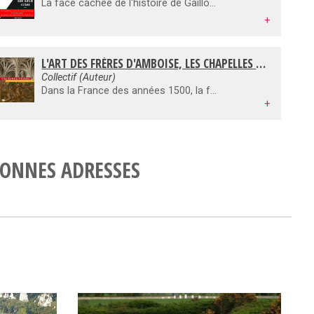
La face cachée de l'histoire de Gaillon, qui vous sera contée ici, va vous révéler des évènements que nul n'a su découvrir et dont certains ne voulaient entendre parler. A Gaillon comme ailleurs, quand les pierres parlent on les fait disparaître. Mais les murs ont des oreilles et ils raisonnent encore aujourd'hui des frasques et complots en tout genre qui ont modelé la France d'hier… jusqu'à aujourd'hui. L'œuvre de Maurice Leblanc n'a-t-elle été qu'une suite de romans populaires ? Ou Arsène Lupin et ses autres héros furent-ils des faire-valoir désignés pour crypter et délivrer un message codé connu de quelques sociétés secrètes ? Cet ouvrage s'adresse à tous les passionnés férus d'énigmes historiques.
+
L'ART DES FRÈRES D'AMBOISE, LES CHAPELLES DE GAILLON ET DE L'HÔTEL DE CLUNY
Collectif (Auteur)
Dans la France des années 1500, la famille d'Amboise détient les plus hautes charges au sein du clergé ; Georges d'Amboise, cardinal-archevêque de Rouen et légat du pape, remplit le rôle de premier ministre auprès du roi Louis XII. Les chapelles édifiées par Jacques d'Amboise dans l'hôtel des abbés de Cluny à Paris et par Georges d'Amboise au château des archevêques de Rouen à Gaillon représentent en conséquence un témoignage artistique majeur pour la période. L'architecture, la sculpture, mais aussi la peinture murale, le vitrail, les boiseries sculptées retracent les fastes liturgiques de la famille d'Amboise. C'est en effet aux meilleurs artistes de l'époque, français et italiens, que s'adresse le mécénat de ces prélats, porteur de la modernité d'une période charnière entre le Moyen Age et la Renaissance.
+
ONNES ADRESSES