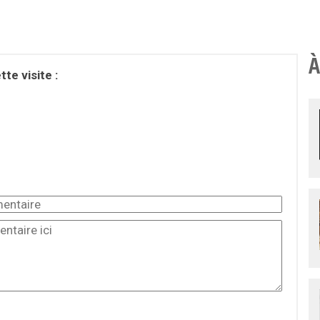
À
te visite :