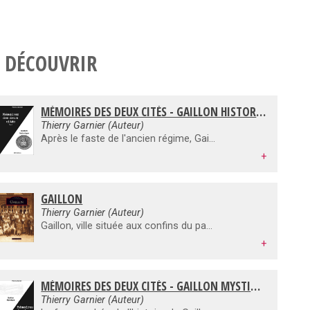
 DÉCOUVRIR
MÉMOIRES DES DEUX CITÉS - GAILLON HISTORIQUE
Thierry Garnier (Auteur)
Après le faste de l'ancien régime, Gaillon (27), domaine ecclésiastique dès 1262, s'est lentement endormi dans l'indifférence la plus totale à partir de 1790. Recouvrer l'histoire oubliée d'une cité millénaire, c'est un peu comme mener une enquête policière digne d'un Maurice Leblanc. Arsène Lupin n'est pas loin! Sans cambrioler l'histoire de France mais en forçant quelques portes munies de clés cabalistiques, Gaillon passe à nouveau de l'ombre à la lumière et les archevêques de Rouen, seigneurs du Château, révèlent leurs véritables aspirations.
+
GAILLON
Thierry Garnier (Auteur)
Gaillon, ville située aux confins du pays de Madrie sur la rive droite de la Seine entre Paris et Rouen, à 25 km au nord d'Evreux, a connu un passé glorieux. Pour le saisir, l'auteur nous propose ici une visite au fil du temps, au coeur de ce petit village normand devenu grand. Gaillon et son château ont une histoire commune indissociable. De l'antique forteresse romaine à la resplendissante demeure Renaissance des archevêques de Rouen, en passant par les moyenâgeuses fortifications médiévales, ce domaine fut très tôt le théâtre d'une parcelle de l'Histoire de France.A travers une sélection de gravures et de documents photographiques anciens, l'auteur nous fait revivre la richesse culturelle d'un comté ayant subi les affres des guerres et de la Révolution.
+
MÉMOIRES DES DEUX CITÉS - GAILLON MYSTIQUE
Thierry Garnier (Auteur)