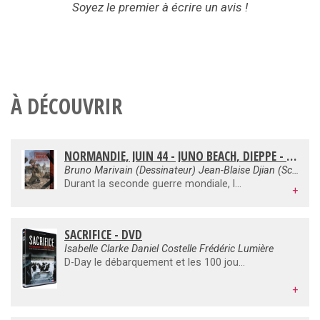
Soyez le premier à écrire un avis !
À DÉCOUVRIR
NORMANDIE, JUIN 44 - JUNO BEACH, DIEPPE - BD
Bruno Marivain (Dessinateur) Jean-Blaise Djian (Scénario)
Durant la seconde guerre mondiale, le Canada a payé un lourd tribut lors de la libération de l'Europe : En août 1942, par manque de repères, le débarquement de Dieppe, appelé "Opération Jubilée", se solda par un cuisant échec et d'énormes pertes. Mais finalement, il s'avéra plein d'enseignements puisqu'il permit à l'Etatmajor allié d'en préparer un autre : l' "Opération Neptune" du "plan Overlord" qui, lui, allait être décisif... Ce 6 juin 1944, les soldats canadiens débarquèrent sur les sables de Juno Beach. Pour eux, plus rien ne serait jamais comme avant. Et pourtant. Presque tous ces jeunes gars étaient des volontaires !
+
SACRIFICE - DVD
Isabelle Clarke Daniel Costelle Frédéric Lumière
D-Day le débarquement et les 100 jours qui ont suivis. Après Apocalypse, Isabelle Clarke et Daniel Costelle s'attaquent au Débarquement. Les images sont une nouvelle fois colorisées et bruitées ce qui intensifie la violence des combats. C'est vraiment très intéressant de redécouvrir en image l'une des plus grandes opérations militaires de tous les temps.
+