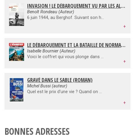
INVASION ! LE DÉBARQUEMENT VU PAR LES ALLEMANDS
Benoît Rondeau (Auteur)
6 juin 1944, au Berghof. Suivant son habitude, Hitler s'est couché tard, vers trois heures du matin. Il ignore que les combats ont commencé en Normandie. S'agit- il de l'Invasion, du véritable Débarquement ? On hésite à réveiller le maître du Reich. À quoi bon s'il ne s'agit que d'opérations de faible envergure ? À midi, Hitler laisse tomber ce commentaire laconique : « Alors, ça y est. » À ce moment-là, l'armée allemande affronte les Alliés depuis près de dix heures. La bataille des plages est engagée depuis l'aube et, dans les bunkers du mur de l'Atlantique, les soldats allemands luttent avec l'énergie du désespoir. Puis viennent la guerre des haies et les combats pour Caen et Saint-Lô. Cette bataille, la plus célèbre de la Seconde Guerre mondiale, scelle la défaite du IIIe Reich. Or pourquoi et comment l'armée allemande, si expérimentée, a-t-elle finalement été vaincue ? Au jour le jour, Benoît Rondeau retrace le Jour J et les cent jours de la bataille de Normandie tels que les ont vécus les Allemands, du simple soldat au général du Reich.
+
LE DÉBARQUEMENT ET LA BATAILLE DE NORMANDIE
Isabelle Bournier (Auteur)
Voici le coffret qui vous plonge dans le contexte du 6 juin 1944 et des jours qui ont suivis. Plus qu'un simple ouvrage retraçant la guerre, de nombreux fac-similés permettent une immersion au coeur de la bataille. Tracts, tickets de rationnement, Unes de journaux,... voici des documents qui illustrent l'Histoire.
+
GRAVÉ DANS LE SABLE (ROMAN)
Michel Bussi (auteur)
Quel est le prix d'une vie ? Quand on s'appelle Lucky, qu'on a la chance du diable, alors peut-être la mort n'est-elle qu'un défi. Un jeu. Ils étaient 188 soldats sur la péniche en ce jour de juin 1944. Et Lucky a misé sa vie contre une hypothétique fortune. Alice, sa fiancée, n'a rien à perdre lorsque, vingt ans plus tard, elle apprend l'incroyable pacte conclu par Lucky. De la Normandie aux États-Unis, elle se lance en quête de la vérité et des témoins de l'époque... au risque de réveiller les démons du passé.
+
BONNES ADRESSES