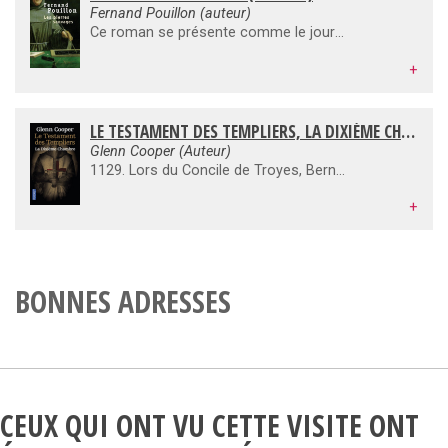
Fernand Pouillon (auteur)
Ce roman se présente comme le journal du maître d’œuvre, Guillaume Balz, qui, au XIIe siècle, édifia en Provence l'abbaye du Thoronet, exemple d'architecture cistercienne. Jour après jour, nous voyons ce moine constructeur aux prises avec la faiblesse des hommes et l'inertie des choses, harcelé par les éléments contraires et, plus encore, par ses propres contradictions. La vie d'un chantier médiéval, les problèmes techniques, financiers ou doctrinaux que posait sa bonne marche, les solutions d'une étonnante modernité qui leur furent données apparaissent ici bien peu conformes à ce Moyen Age de convention dont l'image encombre souvent nos mémoires.
+
LE TESTAMENT DES TEMPLIERS, LA DIXIÈME CHAMBRE (ROMAN)
Glenn Cooper (Auteur)
1129. Lors du Concile de Troyes, Bernard de Clairvaux, directeur de conscience des Cisterciens, use de tout son pouvoir pour faire reconnaître l'ordre des Templiers par l'Église, avant de militer activement pour la tenue de la deuxième croisade en Terre sainte. 2010. Ruac, dans la région de Sarlat. Par le plus grand des hasards, un étrange manuscrit médiéval est retrouvé dissimulé dans les murs d'une abbaye cistercienne. C'est la confession d'un moine, le frère Barthomieu, datée de 1307, année où, sur ordre de Philippe le Bel, les Templiers furent arrêtés et emprisonnés. Hugo Pineau, restaurateur de livres anciens, et Luc Simard, archéologue, travaillent activement sur les messages codés contenus dans le texte. Bien vite, leurs recherches les conduisent dans un immense dédale de passages souterrains, situé sous le village...
+
BONNES ADRESSES
CEUX QUI ONT VU CETTE VISITE ONT