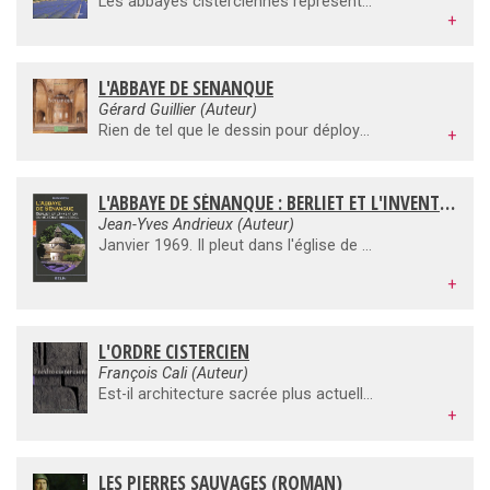
Les abbayes cisterciennes représentent une conception épurée, équilibrée et fonctionnelle de l’architecture religieuse. De là viennent leur beauté et la spiritualité qui s’en dégage. Elles sont le reflet d’un renouveau de la vie monastique intervenu au XIIe siècle et de son essor, sous l’impulsion de saint Bernard,dans toute l’Europe chrétienne, entre le XIIe et le XIVe siècle. La Provence a la chance de posséder trois de ces abbayes remarquablement bien conservées et restaurées. Bien insérées dans un environnement naturel préservé, Le Thoronet, Silvacane et Sénanque sont restées très proches de l’idéal cistercien des origines. Affiliées au même ordre religieux, on les appelle les trois soeurs provençales.
+
L'ABBAYE DE SENANQUE
Gérard Guillier (Auteur)
Rien de tel que le dessin pour déployer l'espace architectural de l'abbaye de unique, rendre compte de la complexité de ses volumes, de ses perspectives et de sa concision. Gérard Guillier rend hommage aux bâtisseurs cisterciens dont l'architecture répond à Lui idéal de pureté en harmonie parfaite avec un ascétisme rigoureux. L'édifice enfin rendu dans son intégrité fait preuve d'une authenticité spatiale qui ravit les yeux et l'esprit, revisitant ainsi la beauté radieuse de l'abbaye. N'est-il pas meilleure fidélité à saint Bernard, fondateur de l'Ordre, que de rendre à la forme sa plénitude, lui qui déclarait : " Parce que nous sommes charnels, il faut que notre désir et notre amour passe par le concret " ?
+
L'ABBAYE DE SÉNANQUE : BERLIET ET L'INVENTION DU MÉCÉNAT INDUSTRIEL
Jean-Yves Andrieux (Auteur)
Janvier 1969. Il pleut dans l'église de Sénanque, rongée par l'humidité. Les moines se résignent à abandonner le vaisseau de pierre en perdition. Janvier 2004. Les frères ont regagné le giron sublime du monastère, plébiscité chaque année par plus de deux cent mille visiteurs. Pourquoi une telle métamorphose en trente-cinq ans? Ces années-là ont, en fait, sauvé douze siècles et demi d'histoire. Née au Moyen Age, cédée pendant la Révolution, rétablie en 1854, Sénanque est vendue à nouveau en 1905, puis réoccupée par une communauté religieuse de 1926 à 1969. C'est alors qu'elle est restaurée par la société des Automobiles Marius Berliet qui en fait un centre culturel. Sans cette intervention désintéressée d'une entreprise, fondatrice du mécénat industriel en France, l'abbaye aurait disparu.
+
L'ORDRE CISTERCIEN
François Cali (Auteur)
Est-il architecture sacrée plus actuelle que celle de ces monastères élevés au XIIe siècle par des hommes qui fuyaient le tumulte des villes pour trouver en forêt la solitude, le silence, l'eau, la pierre, la lumière ? Engendré par l'espace naturel et surnaturel, "l'environnement" géographique et mystique du Désert, déterminé par un "cadre de vie", la règle de saint Benoît, le monastère cistercien est exemplaire de ce qu'on appelle aujourd'hui une architecture fonctionnelle. Instrument agricole et instrument liturgique, instrument de prière, l'architecture cistercienne articule, structure, dans un ordre rigoureux, autour du cloître, ses différents bâtiments en fonction de leur utilisation d'heure en heure canoniale, au rythme solaire de l'office divin. C'est ce mouvement de l'ombre et de la lumière, informant l'architecture du lever au coucherdu soleil et de l'hiver à l'été, que les photographies de ce livre ont saisi. De toutes les architectures de Cîteaux, aucune n'était plus favorable à cette démonstration que celle des "trois soeurs provençales", Sénanque, Silvacane et Le Thoronet.
+
LES PIERRES SAUVAGES (ROMAN)