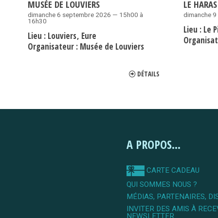
MUSÉE DE LOUVIERS
LE HARAS
dimanche 6 septembre 2026 — 15h00 à
dimanche 9
16h30
Lieu :
Le 
Lieu :
Louviers
Eure
Organisat
Organisateur :
Musée de Louviers
DÉTAILS
A PROPOS...
CARTE CADEAU
QUI SOMMES NOUS ?
MÉDIAS, PARTENAIRES, DI
INVITER DES AMIS À RECE
NEWSLETTER