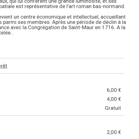
ux, qui lui confèrent une grande luminosité, et ses
batiale est représentative de l’art roman bas-normand.
vient un centre économique et intellectuel, accueillant
ls parmi ses membres. Après une période de déclin à la
ance avec la Congrégation de Saint-Maur en 1716. A la
telée…
orêt
6,00 €
4,00 €
Gratuit
2,00 €