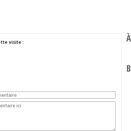
À
te visite :
B