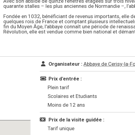
Avec son abside de quinze fenêtres étagées sur trois nivea
quarante stalles – les plus anciennes de Normandie –, l’ab
Fondée en 1032, bénéficiant de revenus importants, elle de
quelques rois de France et comptant plusieurs intellectue
fin du Moyen Âge, l'abbaye connaît une période de renaiss
Révolution, elle est vendue comme bien national et déman
Organisateur :
Abbaye de Cerisy-la-F
Prix d'entrée :
Plein tarif
Scolaires et Etudiants
Moins de 12 ans
Prix de la visite guidée :
Tarif unique