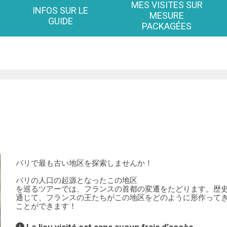
MES VISITES SUR
INFOS SUR LE
MESURE
GUIDE
PACKAGÉES
パリで最も古い地区を探索しませんか！
パリの人⼝の起源となったこの地区
を巡るツアーでは、フランスの⾸都の変遷をたどります。歴
通じて、フランスの王たちがこの地区をどのように形作って
ことができます！
Le lieu visité est sans aucun frais d’accès.