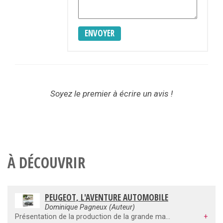
ENVOYER
Soyez le premier à écrire un avis !
À DÉCOUVRIR
PEUGEOT, L'AVENTURE AUTOMOBILE
Dominique Pagneux (Auteur)
Présentation de la production de la grande marque franc-comtoise, telle est l'ambition de cet ouvrage encyclopédique qui analyse, année après année, de 1889 à 2016, tous les modèles et versions d'automobiles et d'utilitaires construits par Peugeot. Dès 1889, Armand Peugeot se lance dans la construction automobile, ouvrant la voie à l'Aventure Peugeot, utilisant successivement la vapeur, puis l'essence, produisant automobiles, camions et utilitaires qui lui apporteront, dès 1902, succès et renom. Nouveautés techniques, innovations, résultats sportifs et toutes les péripéties de la firme de Montbéliard sont analysés et illustrés au moyen de documents inédits, de tableaux techniques. Ouvrage de référence indispensable à l'identification d'un modèle, il apporte un regard nouveau sur l'histoire de l'automobile. Dominique Pagneux : Historien de la marque, collabore régulièrement aux magazines spécialisés. Grand dénicheur d'archives inédites, il a déjà signé plusieurs livres consacrés aux voitures françaises de série aux éditions E-T-A-I.
+