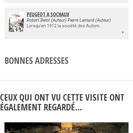
PEUGEOT À SOCHAUX
Robert Belot (Auteur) Pierre Lamard (Auteur)
Lorsqu'en 1912 la société des Automobiles et des Cycles Peugeot quitte les rives du Doubs pour s'installer dans une plaine humide entre Sochaux et Montbéliard, qui aurait pu imaginer que l'un des plus puissants sites industriels d'Europe est en train de naître ? Sur ce site, qui accueillera jusqu'à 40000 personnes au cours des années 1970, et qui s'étendra jusqu'à 265 hectares, va se dérouler une des plus importantes sagas de l'histoire de la construction automobile française. Et pourtant, l'histoire de ce lieu de mémoire et de modernité bientôt centenaire n'a jamais été écrite ! Ce livre vient heureusement réparer un déni et rappeler que l'avenir ne s'écrit pas dans l'oubli du passé. Le patrimoine est à l'histoire ce que le développement durable est à la nature. C'est une force. C'est une image. C'est une identité. Le phénomène industriel en général, et automobile en particulier, a façonné notre environnement, notre imaginaire, notre vie matérielle. Il a mobilisé une véritable armée de travailleurs qui ont fait ce que Peugeot a pu être. Il a imprimé sa marque dans l'espace urbain. Il a inventé une culture : l'exception sochalienne. À l'origine immédiate de ce livre, il y a la découverte d'un fonds photographique de centaines de milliers de clichés que la Direction de Peugeot-Sochaux a bien voulu ouvrir, L fonds richement complété par les trésors du Centre de documentation du musée de I 'Aventure Peugeot, les archives du Comité d'établissement et des collections privées de syndicats ou d'individus curieux de cette histoire. Ces clichés, inédits pour la plupart, sont comme le témoins discrets mais irremplaçables de cette histoire fabuleuse qu'il s'agit de faire revivre jusqu'à aujourd'hui.
+
BONNES ADRESSES
CEUX QUI ONT VU CETTE VISITE ONT
ÉGALEMENT REGARDÉ…