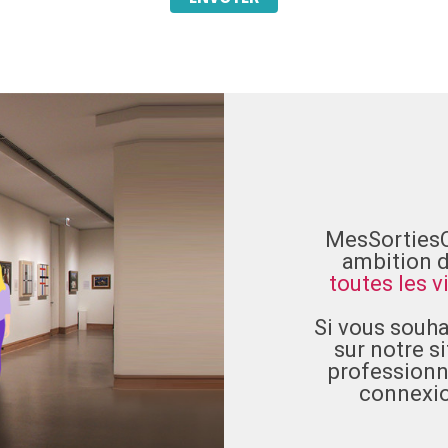
MesSortiesCu
ambition 
toutes les v
Si vous souha
sur notre s
professionne
connexi