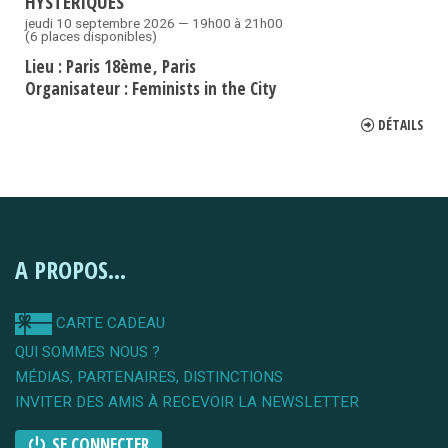
HYSTÉRIQUES
jeudi 10 septembre 2026 — 19h00 à 21h00
(6 places disponibles)
Lieu :
Paris 18ème
Paris
Organisateur :
Feminists in the City
DÉTAILS
A PROPOS...
CARTE CADEAU
QUI SOMMES NOUS ?
MÉDIAS, PARTENAIRES, DISTINCTIONS
INVITER DES AMIS À RECEVOIR LA NEWSLETTER
SE CONNECTER