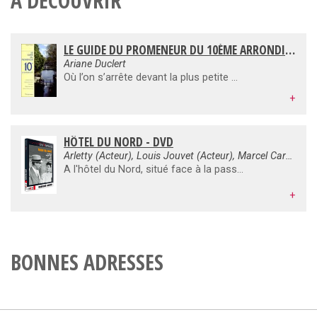
À DÉCOUVRIR
LE GUIDE DU PROMENEUR DU 10ÈME ARRONDISSEMENT
Ariane Duclert
Où l’on s’arrête devant la plus petite maison de Paris – un mètre de large ! –, rue du Château-d’Eau. Où l’on découvre que la mairie du 10e, inaugurée en 1896, entendait surclasser les fastes de l’Hôtel de Ville. Où l’on se souvient que l’anarchiste Ravachol fut arrêté boulevard de Magenta, dans le célèbre restaurant Véry, aujourd’hui disparu. Où l’on apprend pourquoi les gares du Nord et de l’Est sont si proches l’une de l’autre. Où l’on se promène le long du canal Saint-Martin, en évoquant Marcel Carné, Eugène Dabit et Léo Malet. Où l’on visite l’hôpital Saint-Louis, l’un des plus beaux témoignages parisiens, avec la place des Vosges, de l’époque Henri IV.
+
HÔTEL DU NORD - DVD
Arletty (Acteur), Louis Jouvet (Acteur), Marcel Carné (Réalisateur)
À l'hôtel du Nord, situé face à la passerelle de la Grange-aux-Belles, le long du canal Saint-Martin à Paris, patrons (le couple Lecouvreur) et clients, notamment l'éclusier Prosper Trimaux et sa femme, sont réunis autour de la table pour fêter joyeusement une communion. Entrent un jeune homme, Pierre, et une jeune femme, Renée, deux amoureux tristes, qui viennent pour louer une chambre. En fait, c'est pour se suicider pour des raisons économiques. Ils regardent les alentours et le canal à la fenêtre. Dans une chambre mitoyenne, habitent Mme Raymonde, une prostituée, et M. Edmond, son souteneur qui a fui le milieu. Dans la nuit, un coup de feu retentit. C'est Pierre qui a tiré sur Renée sans avoir le courage ni de voir le résultat de son geste, ni de se suicider à son tour. Blessée, Renée est transportée en ambulance à l'hôpital...
+
BONNES ADRESSES